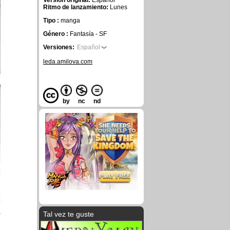
Versión original:
Español
Ritmo de lanzamiento:
Lunes
Tipo :
manga
Género :
Fantasía - SF
Versiones:
Español
leda.amilova.com
by
nc
nd
Tal vez te guste