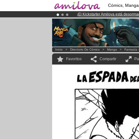
Cómics, Manga
¡
El Kickstarter Amilova está desorm
¡Ya tenemos 100000
miembros
y 10
¡Conviertete en Premium por
3.95 e
Inicio
>
Directorio De Cómics
>
Manga
>
Fantasía 
Favoritos
Compartir
Pa