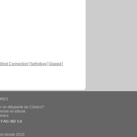
Blind Connection
Sethxfaye
Graped
ORES
r un dibujante de Cómics?
 vende mi eBook
ómics
Y-NC-ND 3.0
om desde 2010