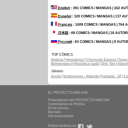
English
: 391 COMICS / MANGAS | 162 A
Español
: 320 COMICS / MANGAS | 137 A
Français
: 1009 COMICS / MANGAS | 764
日本語
: 69 COMICS / MANGAS | 18 AUTO
Русский
: 83 COMICS / MANGAS | 9 AUTO
TOP CÓMICS
Amilova
Hemisferios
Chronoctis Express
Super
Bienvenidos A República Gada
Only Two
Astaro
Género
Acción
Ilustraciones - Artworks
Fantasía - SF
Co
EL PROYECTO AMILOVA
Presentación del PROYECTO AMILOVA
Comentarios de Prensa
Kit de prensa
Banners
Info Anunciantes
Follow Amilova on