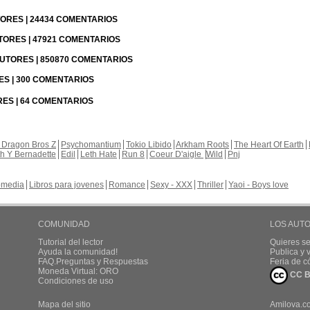
UTORES | 24434 COMENTARIOS
UTORES | 47921 COMENTARIOS
 AUTORES | 850870 COMENTARIOS
RES | 300 COMENTARIOS
RES | 64 COMENTARIOS
 Dragon Bros Z
Psychomantium
Tokio Libido
Arkham Roots
The Heart Of Earth
th Y Bernadette
Edil
Leth Hate
Run 8
Coeur D'aigle
Wild
Pnj
media
Libros para jovenes
Romance
Sexy - XXX
Thriller
Yaoi - Boys love
COMUNIDAD
LOS AUT
Tutorial del lector
Quieres se
Ayuda la comunidad!
Publica y
FAQ.Preguntas y Respuestas
Feria de c
Moneda Virtual: ORO
CC B
Condiciones de uso
Mapa del sitio
Amilova.c