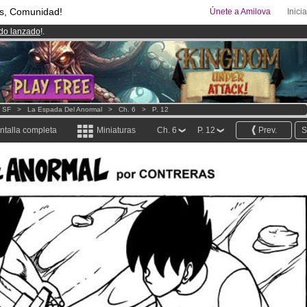
s, Comunidad!
Únete a Amilova
Inici
ado lanzado
!.
00
Cómics y Mangas!
.
uros
al mes!
Hazte Premium ya
- SF
>
La Espada Del Anormal
>
Ch. 6
>
P. 12
ntalla completa
Miniaturas
Ch. 6
P. 12
Prev.
S