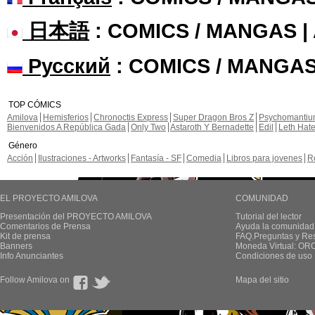
日本語
: COMICS / MANGAS 
Русский
: COMICS / MANGAS
TOP CÓMICS
Amilova
Hemisferios
Chronoctis Express
Super Dragon Bros Z
Psychomanti
Bienvenidos A República Gada
Only Two
Astaroth Y Bernadette
Edil
Leth Hat
Género
Acción
Ilustraciones - Artworks
Fantasía - SF
Comedia
Libros para jovenes
R
EL PROYECTO AMILOVA
COMUNIDAD
Presentación del PROYECTO AMILOVA
Tutorial del lector
Comentarios de Prensa
Ayuda la comunidad
Kit de prensa
FAQ.Preguntas y Re
Banners
Moneda Virtual: OR
Info Anunciantes
Condiciones de uso
Follow Amilova on
Mapa del sitio