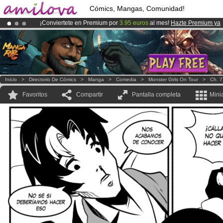
Cómics, Mangas, Comunidad!
¡Conviertete en Premium por
3.95 euros
al mes!
Hazte Premium ya
¡
El Kickstarter Amilova está desormado lanzado
!.
¡Ya tenemos 100000
miembros
y 1000
Cómics y Mangas!
.
Inicio
>
Directorio De Cómics
>
Manga
>
Comedia
>
Monster Girls On Tour
>
Ch. 7
Favoritos
Compartir
Pantalla completa
Mini