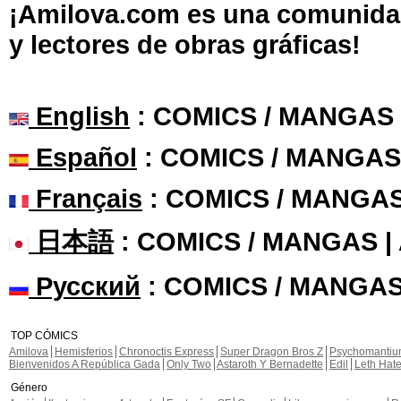
¡Amilova.com es una comunidad 
y lectores de obras gráficas!
English
: COMICS / MANGAS
Español
: COMICS / MANGAS
Français
: COMICS / MANGA
日本語
: COMICS / MANGAS 
Русский
: COMICS / MANGAS
TOP CÓMICS
Amilova
Hemisferios
Chronoctis Express
Super Dragon Bros Z
Psychomanti
Bienvenidos A República Gada
Only Two
Astaroth Y Bernadette
Edil
Leth Hat
Género