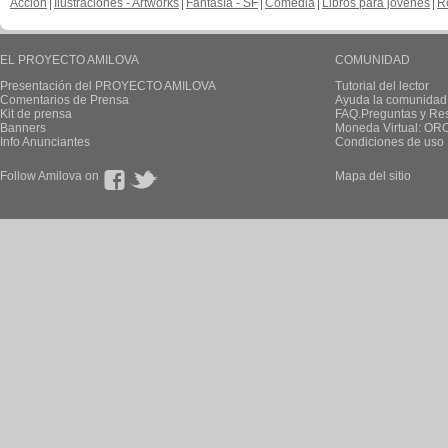
Acción
Ilustraciones - Artworks
Fantasía - SF
Comedia
Libros para jovenes
R
EL PROYECTO AMILOVA
COMUNIDAD
Presentación del PROYECTO AMILOVA
Tutorial del lector
Comentarios de Prensa
Ayuda la comunidad
Kit de prensa
FAQ.Preguntas y Re
Banners
Moneda Virtual: OR
Info Anunciantes
Condiciones de uso
Follow Amilova on
Mapa del sitio