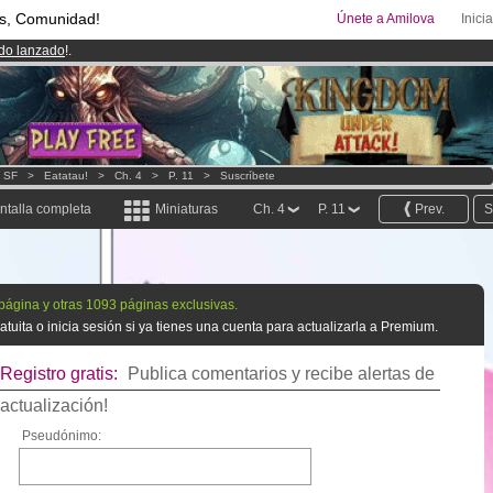
s, Comunidad!
Únete a Amilova
Inici
ado lanzado
!.
08
Cómics y Mangas!
.
uros
al mes!
Hazte Premium ya
- SF
>
Eatatau!
>
Ch. 4
>
P. 11
>
Suscríbete
ntalla completa
Miniaturas
Ch. 4
P. 11
Prev.
S
 página y otras 1093 páginas exclusivas.
tuita o inicia sesión si ya tienes una cuenta para actualizarla a Premium.
Registro gratis:
Publica comentarios y recibe alertas de
actualización!
Pseudónimo: