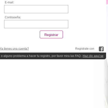
E-mail:
Contraseña:
Ya tienes una cuenta?
Registrate con
 o alguno problema a hacer tu registro, por favor mira las FAQ.:
Haz clic aquí se
quieres ayuda!