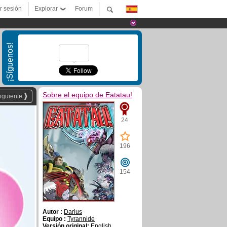
ar sesión
Explorar
Forum
¡Síguenos!
Sobre el equipo de Eatatau!
iguiente
24
196
154
Autor :
Darius
Equipo :
Tyrannide
Versión original:
English