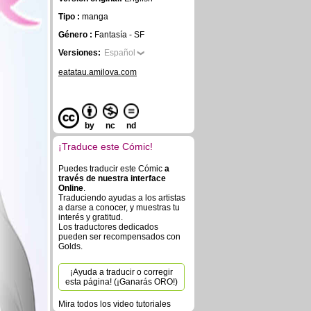
Tipo :
manga
Género :
Fantasía - SF
Versiones:
Español
eatatau.amilova.com
by
nc
nd
¡Traduce este Cómic!
Puedes traducir este Cómic
a
través de nuestra interface
Online
.
Traduciendo ayudas a los artistas
a darse a conocer, y muestras tu
interés y gratitud.
Los traductores dedicados
pueden ser recompensados con
Golds.
¡Ayuda a traducir o corregir
esta página! (¡Ganarás ORO!)
Mira todos los video tutoriales