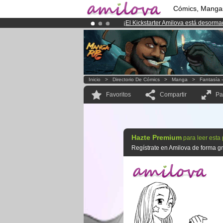
Cómics, Manga
¡
El Kickstarter Amilova está desorm
¡Ya tenemos 134393
miembros
y 12
¡Conviertete en Premium por
3.95 e
Inicio
>
Directorio De Cómics
>
Manga
>
Fantasía 
Favoritos
Compartir
Pa
Hazte Premium
para leer esta
Regístrate en Amilova de forma gra