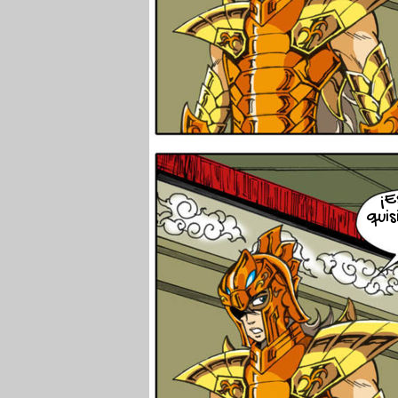
¡E
quis