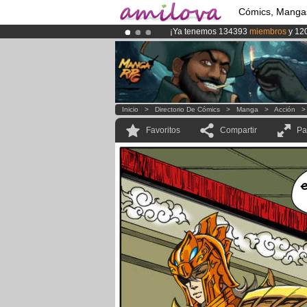
Cómics, Manga
¡Ya tenemos 134393
miembros
y 12
¡Conviertete en Premium por
3.95 e
¡
El Kickstarter Amilova está desorm
Inicio
>
Directorio De Cómics
>
Manga
>
Acción
Favoritos
Compartir
Pa
e