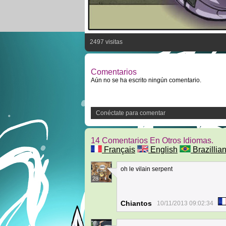
2497 visitas
Comentarios
Aún no se ha escrito ningún comentario.
Conéctate para comentar
14 Comentarios En Otros Idiomas.
Français
English
Brazillian
oh le vilain serpent
28
Chiantos
10/11/2013 09:02:34