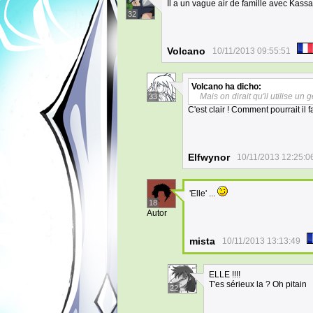
Il a un vague air de famille avec Kass
32
Volcano
10/11/2013 09:55:51
Volcano
ha dicho:
Mais on dirait qu'il utilise un 
33
C'est clair ! Comment pourrait il 
Elfwynor
10/11/2013 12:25:0
'Elle' ...
18
Autor
mista
10/11/2013 13:13:49
ELLE !!!!
T'es sérieux la ? Oh pitain
22