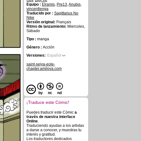
Ouv
,
BigFire
Equipo :
Elramis
,
Pre13
,
Anubis
,
vincentlenga
Traducido por :
Sagittarius No
Nike
Versión original:
Français
Ritmo de lanzamiento:
Miercoles,
Sábado
Tipo :
manga
Género :
Acción
Versiones:
Español
saint-seiya-eole-
chapter.amilova.com
by
nc
nd
¡Traduce este Cómic!
Puedes traducir este Cómic
a
través de nuestra interface
Online
.
Traduciendo ayudas a los artistas
a darse a conocer, y muestras tu
interés y gratitud.
Los traductores dedicados