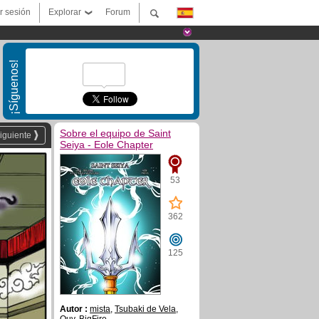
ar sesión
Explorar
Forum
¡Síguenos!
Sobre el equipo de Saint
iguiente
Seiya - Eole Chapter
53
362
125
Autor :
mista
,
Tsubaki de Vela
,