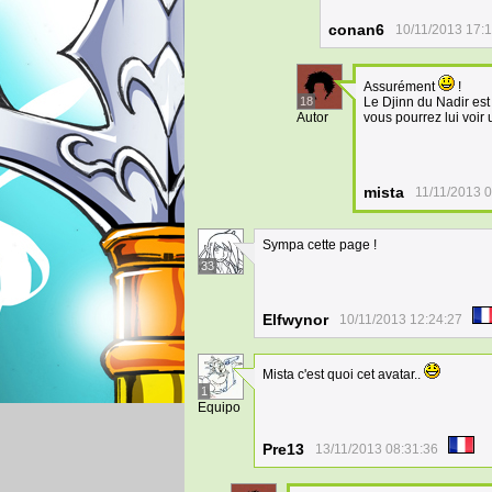
conan6
10/11/2013 17:
Assurément
!
18
Le Djinn du Nadir es
Autor
vous pourrez lui voir
mista
11/11/2013 
Sympa cette page !
33
Elfwynor
10/11/2013 12:24:27
Mista c'est quoi cet avatar..
1
Equipo
Pre13
13/11/2013 08:31:36