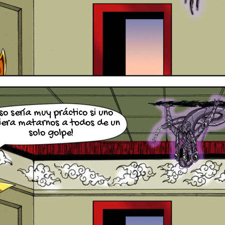
so sería muy práctico si uno
iera matarnos a todos de un
solo golpe!