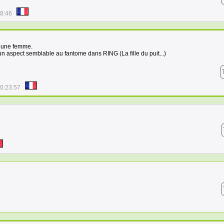
18:46
t une femme.
 un aspect semblable au fantome dans RING (La fille du puit...)
00:23:57