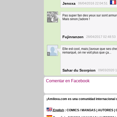
Jenoxa
06/04/2016 22:04:51
Pas super fan des yeux sur sont armure 
Mais sinon j'adore !
11
Fujinranzen
28/04/2017 02:48:53
Elle est cool, mais j'avoue que ses ch
remarqué, on ne voit plus que ça...
6
Sahar du Scorpion
09/03/2020 1
Comentar en Facebook
¡Amilova.com es una comunidad internacional de
English
: COMICS / MANGAS | AUTORES |