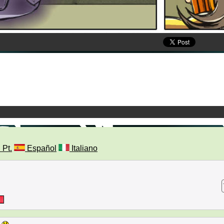
 Pt.
Español
Italiano