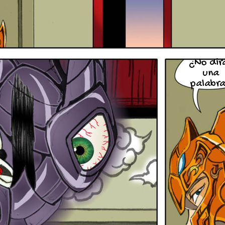
¿No dir
una
palabr