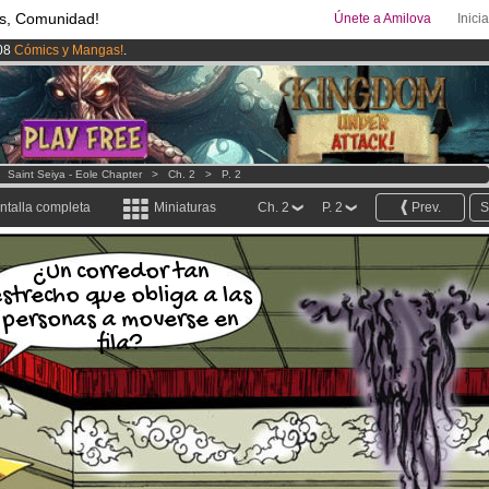
s, Comunidad!
Únete a Amilova
Inici
08
Cómics y Mangas!
.
uros
al mes!
Hazte Premium ya
ado lanzado
!.
>
Saint Seiya - Eole Chapter
>
Ch. 2
>
P. 2
ntalla completa
Miniaturas
Ch. 2
P. 2
Prev.
S
¿Un corredor tan
strecho que obliga a las
personas a moverse en
fila?