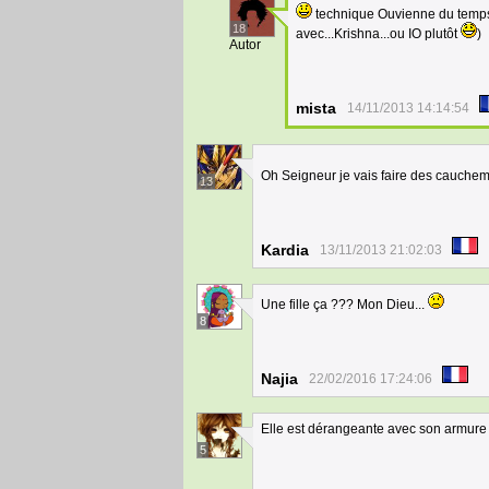
technique Ouvienne du temps 
18
avec...Krishna...ou IO plutôt
)
Autor
mista
14/11/2013 14:14:54
Oh Seigneur je vais faire des cauchem
13
Kardia
13/11/2013 21:02:03
Une fille ça ??? Mon Dieu...
8
Najia
22/02/2016 17:24:06
Elle est dérangeante avec son armure e
5