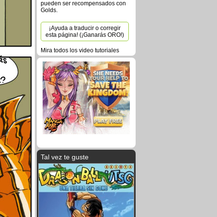
pueden ser recompensados con
Golds.
¡Ayuda a traducir o corregir
esta página! (¡Ganarás ORO!)
Mira todos los video tutoriales
ás
a?
Tal vez te guste