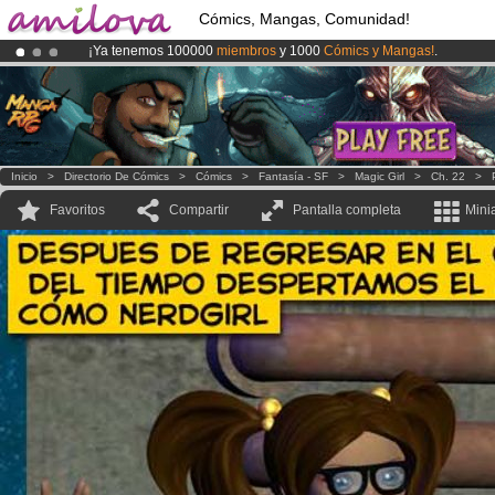
Cómics, Mangas, Comunidad!
¡Ya tenemos 100000
miembros
y 1000
Cómics y Mangas!
.
¡Conviertete en Premium por
3.95 euros
al mes!
Hazte Premium ya
¡
El Kickstarter Amilova está desormado lanzado
!.
Inicio
>
Directorio De Cómics
>
Cómics
>
Fantasía - SF
>
Magic Girl
>
Ch. 22
>
Favoritos
Compartir
Pantalla completa
Mini