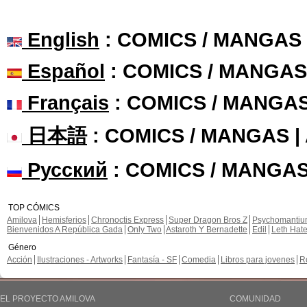
English
: COMICS / MANGAS
Español
: COMICS / MANGAS
Français
: COMICS / MANGA
日本語
: COMICS / MANGAS 
Русский
: COMICS / MANGAS
TOP CÓMICS
Amilova
Hemisferios
Chronoctis Express
Super Dragon Bros Z
Psychomanti
Bienvenidos A República Gada
Only Two
Astaroth Y Bernadette
Edil
Leth Hat
Género
Acción
Ilustraciones - Artworks
Fantasía - SF
Comedia
Libros para jovenes
R
EL PROYECTO AMILOVA
COMUNIDAD