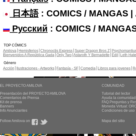
日本語
: COMICS / MANGAS 
Русский
: COMICS / MANGAS
TOP CÓMICS
Amilova
Hemisferios
Chronoctis Express
Super Dragon Bros Z
Psychomanti
Bienvenidos A República Gada
Only Two
Astaroth Y Bernadette
Edil
Leth Hat
Género
Acción
Ilustraciones - Artworks
Fantasía - SF
Comedia
Libros para jovenes
R
EL PROYECTO AMILOVA
COMUNIDAD
Presentación del PROYECTO AMILOVA
Tutorial del lector
Comentarios de Prensa
Ayuda la comunidad
Kit de prensa
FAQ.Preguntas y Re
Banners
Moneda Virtual: OR
Info Anunciantes
Condiciones de uso
Follow Amilova on
Mapa del sitio