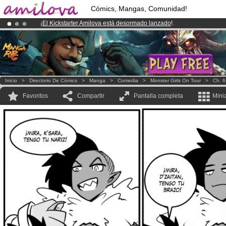
Cómics, Mangas, Comunidad!
¡
El Kickstarter Amilova está desormado lanzado
!.
¡Conviertete en Premium por
3.95 euros
al mes!
Hazte Premium ya
¡Ya tenemos 100000
miembros
y 1000
Cómics y Mangas!
.
Inicio
>
Directorio De Cómics
>
Manga
>
Comedia
>
Monster Girls On Tour
>
Ch. 6
Favoritos
Compartir
Pantalla completa
Mini