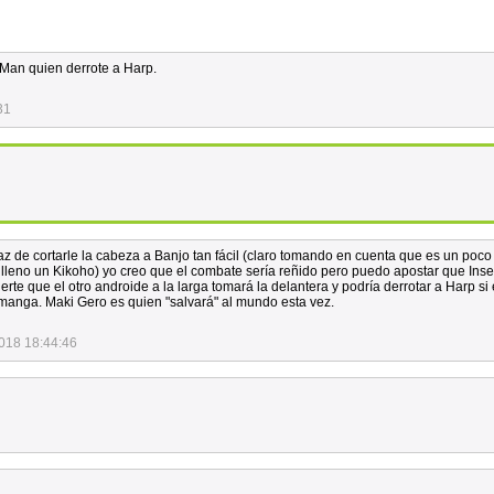
 Man quien derrote a Harp.
31
az de cortarle la cabeza a Banjo tan fácil (claro tomando en cuenta que es un poc
e lleno un Kikoho) yo creo que el combate sería reñido pero puedo apostar que Ins
erte que el otro androide a la larga tomará la delantera y podría derrotar a Harp si
 manga. Maki Gero es quien "salvará" al mundo esta vez.
018 18:44:46