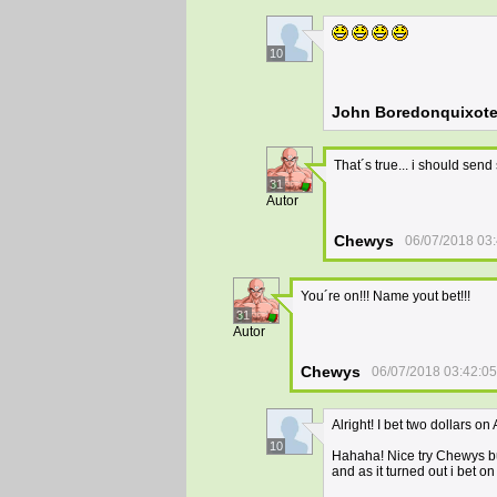
10
John Boredonquixot
That´s true... i should send 
31
Autor
Chewys
06/07/2018 03
You´re on!!! Name yout bet!!!
31
Autor
Chewys
06/07/2018 03:42:05
Alright! I bet two dollars on 
10
Hahaha! Nice try Chewys but
and as it turned out i bet o