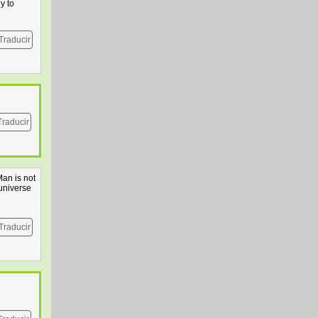
y to
Traducir
Traducir
Man is not
 universe
Traducir