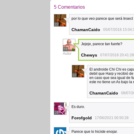
5 Comentarios
por lo que veo parece que será Insect
22
ChamanCaido
05/07/2018 15:04:
Jejeje, parece tan fuerte?
31
Autor
Chewys
07/07/2018 20:41:28
El androide Chi Chi es cap
debil que Harp y recibió d
22
en caso que sea igual de fu
este no tiene un As bajo la
ChamanCaido
08/07/2
Es duro.
28
Forofgold
17/06/2021 00:50:28
Parece que lo hiciste enojar.