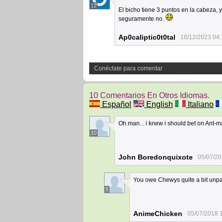
12
El bicho tiene 3 puntos en la cabeza,
seguramente no.
Ap0caliptic0t0tal
16/12/2023 04:
Conéctate para comentar
10 Comentarios En Otros Idiomas.
Español
English
Italiano
Oh man... i knew i should bet on Ant-man.
10
John Boredonquixote
05/07/20
You owe Chewys quite a bit unpai
5
AnimeChicken
05/07/2018 