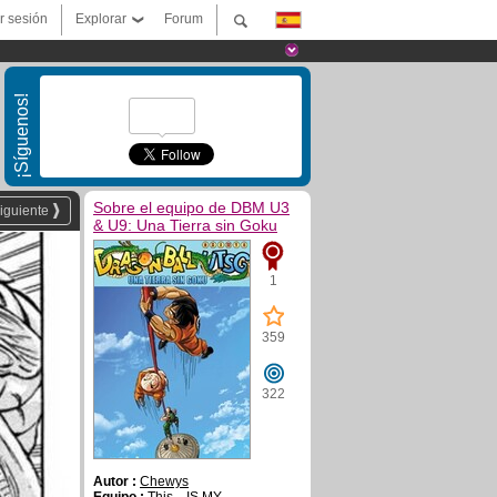
ar sesión
Explorar
Forum
¡Síguenos!
Sobre el equipo de DBM U3
iguiente
& U9: Una Tierra sin Goku
1
359
322
Autor :
Chewys