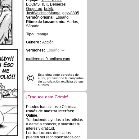
Equipo :
This....IS MY
BOOMSTICK
,
Demerzel
,
Gregoreo
,
bnkjk
,
JustWatchingManga
,
ggvv8805
Versión original:
Español
Ritmo de lanzamiento:
Martes,
Sábado
Tipo :
manga
Género :
Acción
Versiones:
Español
multiverseu9.amilova.com
©
Esta obra tiene derechos de
autor, por favor no la compartas
sin autorización explícita de sus
autores.
¡Traduce este Cómic!
Puedes traducir este Cómic
a
través de nuestra interface
Online
.
Traduciendo ayudas a los artistas
a darse a conocer, y muestras tu
interés y gratitud.
Los traductores dedicados
pueden ser recompensados con