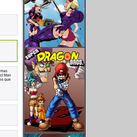
o mas
ect Man
 es que