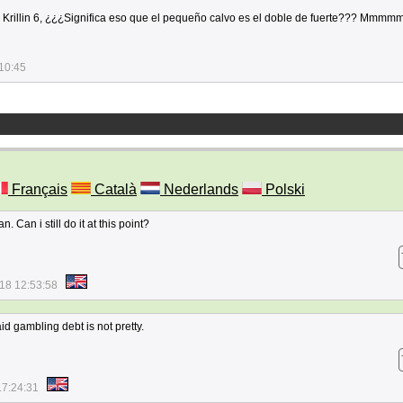
 y Krillin 6, ¿¿¿Significa eso que el pequeño calvo es el doble de fuerte??? Mmmmm
10:45
Français
Català
Nederlands
Polski
 Can i still do it at this point?
18 12:53:58
d gambling debt is not pretty.
17:24:31