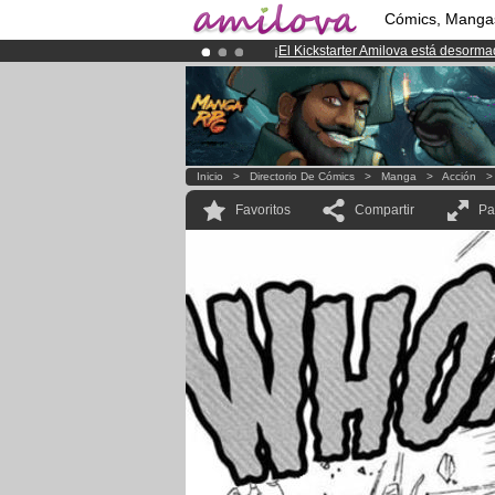
Cómics, Manga
¡
El Kickstarter Amilova está desorm
¡Ya tenemos 100000
miembros
y 10
¡Conviertete en Premium por
3.95 e
Inicio
>
Directorio De Cómics
>
Manga
>
Acción
Favoritos
Compartir
Pa