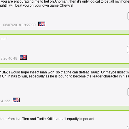
 you are encouraging me to bet on Ant-man, then it's only logical to bet all my mone
's right! I will beat you on your own game Chewys!
e
06/07/2018 19:27:39
on!!!
18 20:40:48
? Btw, I would hope Insect man won, so that he can defeat Haarp. Or maybe Insect 
n Crilin has to win, especially as he is bound to become the leader character in his
:41:22
eader... Yamcha, Tien and Turtle Krillin are all equally important