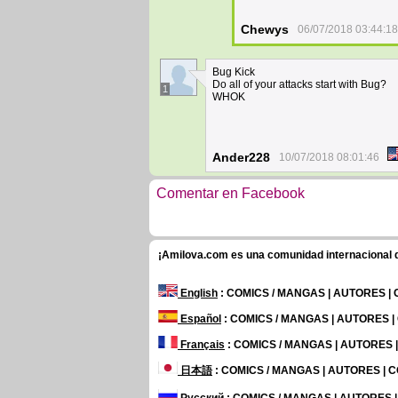
Chewys
06/07/2018 03:44:18
Bug Kick
Do all of your attacks start with Bug?
1
WHOK
Ander228
10/07/2018 08:01:46
Comentar en Facebook
¡Amilova.com es una comunidad internacional de
English
: COMICS / MANGAS | AUTORES |
Español
: COMICS / MANGAS | AUTORES 
Français
: COMICS / MANGAS | AUTORES
日本語
: COMICS / MANGAS | AUTORES |