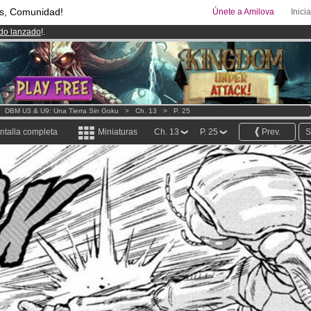
s, Comunidad!
Únete a Amilova
Inici
ado lanzado
!.
00
Cómics y Mangas!
.
uros
al mes!
Hazte Premium ya
>
DBM U3 & U9: Una Tierra Sin Goku
>
Ch. 13
>
P. 25
ntalla completa
Miniaturas
Ch. 13
P. 25
Prev.
S