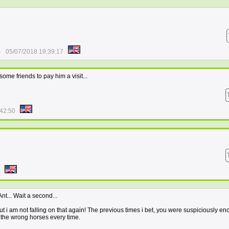
e
05/07/2018 19:39:17
some friends to pay him a visit...
:42:50
Ant... Wait a second...
 i am not falling on that again! The previous times i bet, you were suspiciously e
n the wrong horses every time.