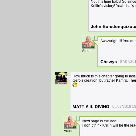
Not this time baby! So since
Krillin's victory! Yeah that
John Boredonquixot
Awwwright!!!! You are 
31
Autor
Chewys
07/07/20
How much is this chapter going to last
Gero's creation, but rather Kami's. The
3
MATTIA IL DIVINO
05/07/2018 18
Next page is the last!!!
I don´t think Krillin will be the l
31
Autor