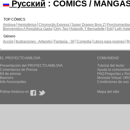
Русский
: COMICS / MANGAS
TOP CÓMICS
Amilova
Hemisferios
Chronoctis Express
Super Dragon Bros Z
Psychomanti
Bienvenidos A República Gada
Only Two
Astaroth Y Bernadette
Edil
Leth Hat
Género
Acción
Ilustraciones - Artworks
Fantasía - SF
Comedia
Libros para jovenes
R
EL PROYECTO AMILOVA
COMUNIDAD
Presentación del PROYECTO AMILOVA
Tutorial del lector
Comentarios de Prensa
Ayuda la comunidad
Kit de prensa
FAQ.Preguntas y Re
Banners
Moneda Virtual: OR
Info Anunciantes
Condiciones de uso
Follow Amilova on
Mapa del sitio