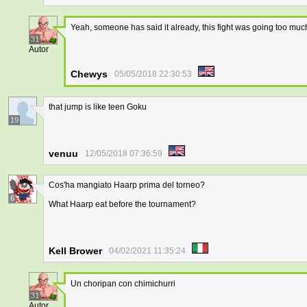
Yeah, someone has said it already, this fight was going too muc
31
Autor
Chewys
05/05/2018 22:30:53
that jump is like teen Goku
19
venuu
12/05/2018 07:36:59
Cos'ha mangiato Haarp prima del torneo?
6
What Haarp eat before the tournament?
Kell Brower
04/02/2021 11:35:24
Un choripan con chimichurri
31
Autor