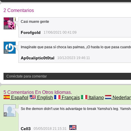
2 Comentarios
Casi muere gente
28
Forofgold
17/06/2021 00:41:09
Imagínate que pasa sí choca las palmas, ¡O hasta lo que pasa cuando
12
Ap0caliptic0t0tal
10/12/2023 19:46:11
Conéctate para comentar
5 Comentarios En Otros Idiomas.
Español
English
Français
Italiano
Nederla
So the demon didn't use his advantage to break Yamsha's leg. Yamsha
4
Cell3
05/05/2018 21:15:31