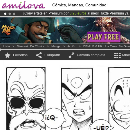
Cómics, Mangas, Comunidad!
¡Conviertete en Premium por
3.95 euros
al mes!
Hazte Premium ya
¡Ya tenemos 100000
miembros
y 1000
Cómics y Mangas!
.
¡
El Kickstarter Amilova está desormado lanzado
!.
Inicio
>
Directorio De Cómics
>
Manga
>
Acción
>
DBM U3 & U9: Una Tierra Sin Gok
Favoritos
Compartir
Pantalla completa
Mini