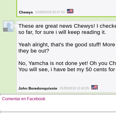
Chewys
01/05/2018 02:47:43
These are great news Chewys! I checke
10
so far, for sure i will keep reading it.
Yeah alright, that's the good stuff! Mor
they be out?
No, Yamcha is not done yet! Oh you Ch
You will see, i have bet my 50 cents fo
John Boredonquixote
01/05/2018 12:42:05
Comentar en Facebook