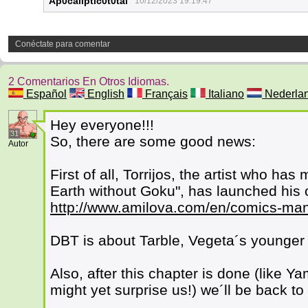
Ap0caliptic0t0tal
10/12/2023 19:19:47
Conéctate para comentar
2 Comentarios En Otros Idiomas.
Español
English
Français
Italiano
Nederla
Hey everyone!!!
31
So, there are some good news:
Autor
First of all, Torrijos, the artist who 
Earth without Goku", has launched his o
http://www.amilova.com/en/comics-man
DBT is about Tarble, Vegeta´s younger
Also, after this chapter is done (like Ya
might yet surprise us!) we´ll be back 