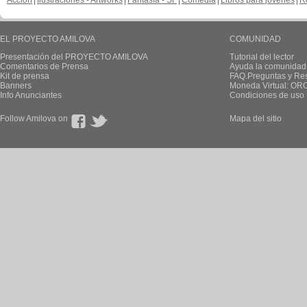
Acción
Ilustraciones - Artworks
Fantasía - SF
Comedia
Libros para jovenes
R
EL PROYECTO AMILOVA
COMUNIDAD
Presentación del PROYECTO AMILOVA
Tutorial del lector
Comentarios de Prensa
Ayuda la comunidad
Kit de prensa
FAQ.Preguntas y Re
Banners
Moneda Virtual: OR
Info Anunciantes
Condiciones de uso
Follow Amilova on
Mapa del sitio