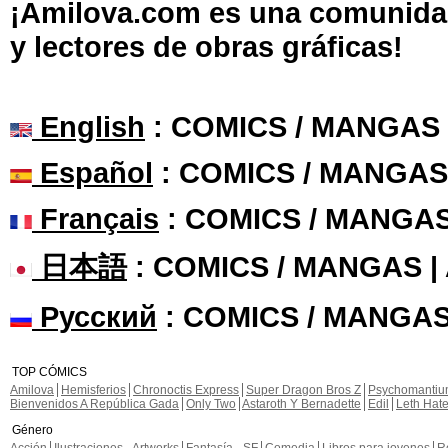
¡Amilova.com es una comunidad 
y lectores de obras gráficas!
English
: COMICS / MANGAS
Español
: COMICS / MANGAS
Français
: COMICS / MANGA
日本語
: COMICS / MANGAS 
Русский
: COMICS / MANGAS
TOP CÓMICS
Amilova
Hemisferios
Chronoctis Express
Super Dragon Bros Z
Psychomanti
Bienvenidos A República Gada
Only Two
Astaroth Y Bernadette
Edil
Leth Hat
Género