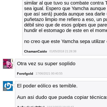
similar al que tuvo su combate contra
sea igual. Espero que Yamcha aunque 
que así será) pueda aunque sea darle u
puñetazo limpio me refiero a eso, un p
débil sino que de esos golpes que pare
hundir el estomago de este en el mome
no creo que este Yamcha sepa utilizar 
ChamanCaido
01/05/2018 21:28:38
Otra vez su super soplido
28
Forofgold
17/06/2021 00:40:55
El poder eólico es temible.
12
Aun asi dudo que pueda copiar técnica