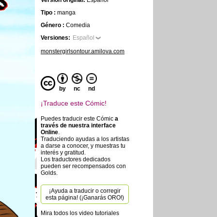
Versión original:
Español
Tipo :
manga
Género :
Comedia
Versiones:
Español
monstergirlsontour.amilova.com
by
nc
nd
¡Traduce este Cómic!
Puedes traducir este Cómic
a
través de nuestra interface
Online
.
Traduciendo ayudas a los artistas
a darse a conocer, y muestras tu
interés y gratitud.
Los traductores dedicados
pueden ser recompensados con
Golds.
¡Ayuda a traducir o corregir
esta página! (¡Ganarás ORO!)
Mira todos los video tutoriales