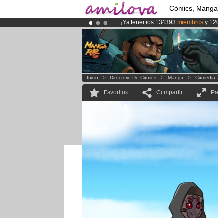
Cómics, Manga
¡Ya tenemos 134393
miembros
y 12
¡Conviertete en Premium por
3.95 e
¡
El Kickstarter Amilova está desorm
Inicio
>
Directorio De Cómics
>
Manga
>
Comedia
Favoritos
Compartir
Pa