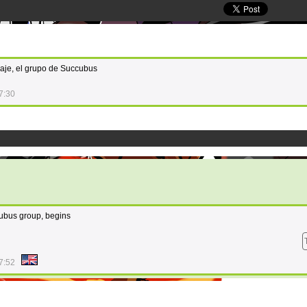
viaje, el grupo de Succubus
7:30
cubus group, begins
7:52