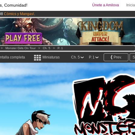
s, Comunidad!
Únete a Amilova
Inici
08
Cómics y Mangas!
.
uros
al mes!
Hazte Premium ya
ado lanzado
!.
>
Monster Girls On Tour
>
Ch. 5
>
P. 1
ntalla completa
Miniaturas
Ch. 5
P. 1
Prev.
S