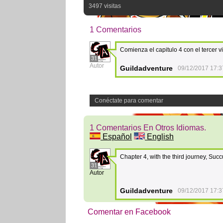
3497 visitas
1 Comentarios
Comienza el capitulo 4 con el tercer 
31
Autor
Guildadventure
09/12/2017 17:3
Conéctate para comentar
1 Comentarios En Otros Idiomas.
Español
English
Chapter 4, with the third journey, Suc
31
Autor
Guildadventure
09/12/2017 17:3
Comentar en Facebook