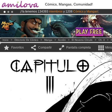
Cómics, Mangas, Comunidad!
¡Ya tenemos 134393
miembros
y 1208
Cómics y Mangas!
.
¡
El Kickstarter Amilova está desormado lanzado
!.
¡Conviertete en Premium por
3.95 euros
al mes!
Hazte Premium ya
Inicio
>
Directorio De Cómics
>
Manga
>
Acción
>
El Noveno Círculo
>
Ch. 3
>
P
Favoritos
Compartir
Pantalla completa
Mini