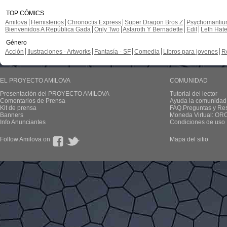
TOP CÓMICS
Amilova
Hemisferios
Chronoctis Express
Super Dragon Bros Z
Psychomanti
Bienvenidos A República Gada
Only Two
Astaroth Y Bernadette
Edil
Leth Hat
Género
Acción
Ilustraciones - Artworks
Fantasía - SF
Comedia
Libros para jovenes
R
EL PROYECTO AMILOVA
COMUNIDAD
Presentación del PROYECTO AMILOVA
Tutorial del lector
Comentarios de Prensa
Ayuda la comunidad
Kit de prensa
FAQ.Preguntas y Re
Banners
Moneda Virtual: OR
Info Anunciantes
Condiciones de uso
Follow Amilova on
Mapa del sitio