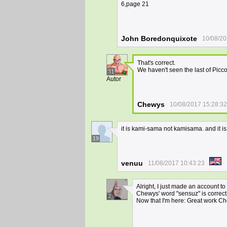
6,page 21
John Boredonquixote
10/08/20
That's correct.
We haven't seen the last of Picco
31
Autor
Chewys
10/08/2017 15:28:32
it is kami-sama not kamisama. and it i
19
venuu
11/08/2017 10:43:23
Alright, I just made an account to
Chewys' word "sensuz" is correct 
2
Now that I'm here: Great work Che