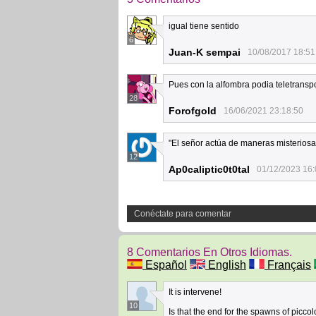
igual tiene sentido
6
Juan-K sempai
10/08/2017 18:51
Pues con la alfombra podia teletranspo
28
Forofgold
16/06/2021 23:18:50
"El señor actúa de maneras misteriosas"
12
Ap0caliptic0t0tal
01/12/2023 16:
Conéctate para comentar
8 Comentarios En Otros Idiomas.
Español
English
Français
It is intervene!
10
Is that the end for the spawns of pic