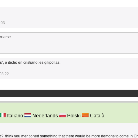
:03
rtarse.
, o dicho en cristiano: es gilipollas.
08:22
Italiano
Nederlands
Polski
Català
colo?I think you mentioned something that there would be more demons to come in C