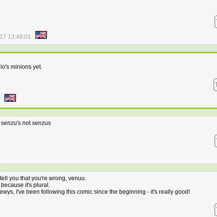
17 13:48:01
lo's minions yet.
s senzu's not senzus
 tell you that you're wrong, venuu.
because it's plural.
wys, I've been following this comic since the beginning - it's really good!