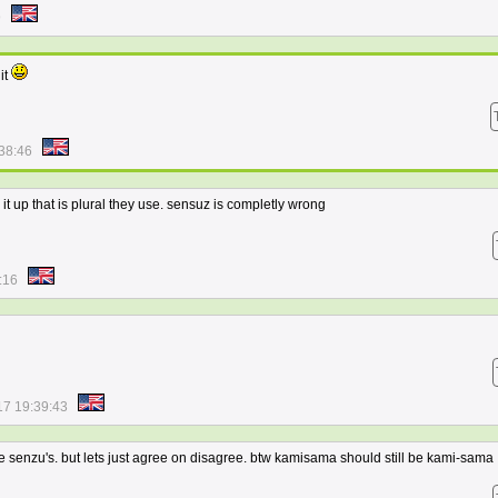
9
it
38:46
k it up that is plural they use. sensuz is completly wrong
:16
17 19:39:43
 senzu's. but lets just agree on disagree. btw kamisama should still be kami-sama