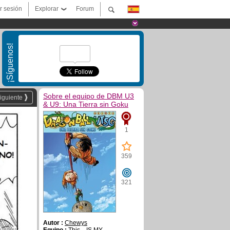
ar sesión
Explorar
Forum
¡Síguenos!
Sobre el equipo de DBM U3
iguiente
& U9: Una Tierra sin Goku
1
359
321
Autor :
Chewys