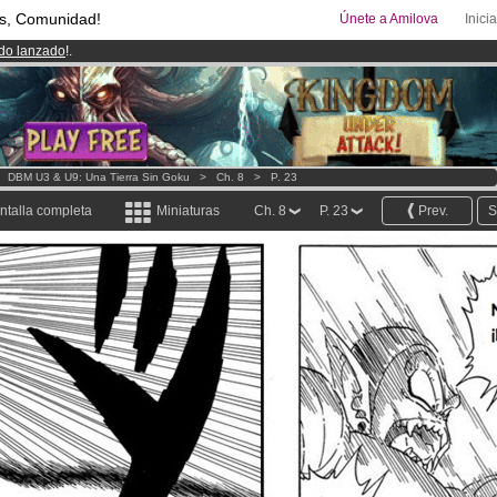
s, Comunidad!
Únete a Amilova
Inici
ado lanzado
!.
08
Cómics y Mangas!
.
uros
al mes!
Hazte Premium ya
>
DBM U3 & U9: Una Tierra Sin Goku
>
Ch. 8
>
P. 23
ntalla completa
Miniaturas
Ch. 8
P. 23
Prev.
S