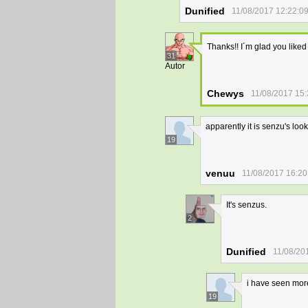
Dunified
11/08/2017 12:22:0
Thanks!! I´m glad you liked 
31
Autor
Chewys
11/08/2017 15:
apparently it is senzu's loo
19
venuu
11/08/2017 16:20
It's senzus.
2
Dunified
11/08/20
i have seen more
19