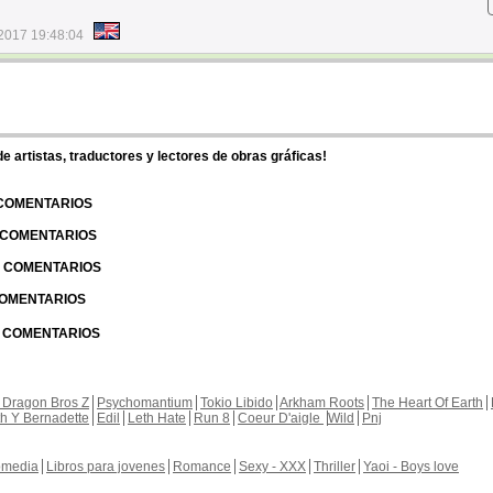
2017 19:48:04
 artistas, traductores y lectores de obras gráficas!
 COMENTARIOS
| COMENTARIOS
 | COMENTARIOS
 COMENTARIOS
| COMENTARIOS
 Dragon Bros Z
Psychomantium
Tokio Libido
Arkham Roots
The Heart Of Earth
th Y Bernadette
Edil
Leth Hate
Run 8
Coeur D'aigle
Wild
Pnj
media
Libros para jovenes
Romance
Sexy - XXX
Thriller
Yaoi - Boys love