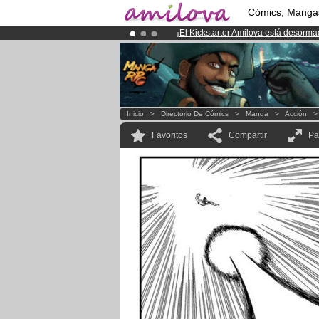
Cómics, Manga
¡
El Kickstarter Amilova está desorm
¡Ya tenemos 134393
miembros
y 12
¡Conviertete en Premium por
3.95 e
Inicio
>
Directorio De Cómics
>
Manga
>
Acción
Favoritos
Compartir
Pa