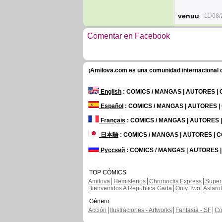
venuu
11/08/
Comentar en Facebook
¡Amilova.com es una comunidad internacional de
English
: COMICS / MANGAS | AUTORES |
Español
: COMICS / MANGAS | AUTORES 
Français
: COMICS / MANGAS | AUTORES
日本語
: COMICS / MANGAS | AUTORES |
Русский
: COMICS / MANGAS | AUTORES 
TOP CÓMICS
Amilova
Hemisferios
Chronoctis Express
Super
Bienvenidos A República Gada
Only Two
Astaro
Género
Acción
Ilustraciones - Artworks
Fantasía - SF
Co