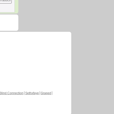
Traducir
Blind Connection
Sethxfaye
Graped