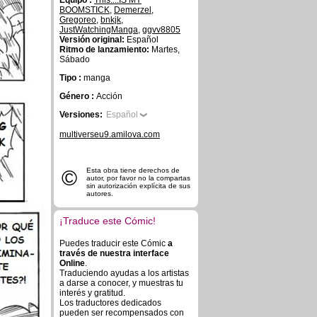
Equipo :
This....IS MY
BOOMSTICK
,
Demerzel
,
Gregoreo
,
bnkjk
,
JustWatchingManga
,
ggvv8805
Versión original:
Español
Ritmo de lanzamiento:
Martes,
Sábado
Tipo :
manga
Género :
Acción
Versiones:
Español
multiverseu9.amilova.com
©
Esta obra tiene derechos de
autor, por favor no la compartas
sin autorización explícita de sus
autores.
¡Traduce este Cómic!
Puedes traducir este Cómic
a
través de nuestra interface
Online
.
Traduciendo ayudas a los artistas
a darse a conocer, y muestras tu
interés y gratitud.
Los traductores dedicados
pueden ser recompensados con