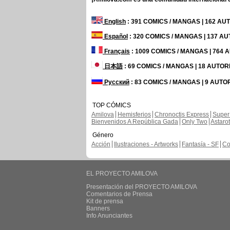
English
: 391 COMICS / MANGAS | 162 A
Español
: 320 COMICS / MANGAS | 137 A
Français
: 1009 COMICS / MANGAS | 764
日本語
: 69 COMICS / MANGAS | 18 AUTO
Русский
: 83 COMICS / MANGAS | 9 AUTO
TOP CÓMICS
Amilova
Hemisferios
Chronoctis Express
Super
Bienvenidos A República Gada
Only Two
Astaro
Género
Acción
Ilustraciones - Artworks
Fantasía - SF
Co
EL PROYECTO AMILOVA
Presentación del PROYECTO AMILOVA
Comentarios de Prensa
Kit de prensa
Banners
Info Anunciantes