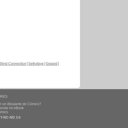
Blind Connection
Sethxfaye
Graped
ORES
r un dibujante de Cómics?
 vende mi eBook
ómics
Y-NC-ND 3.0