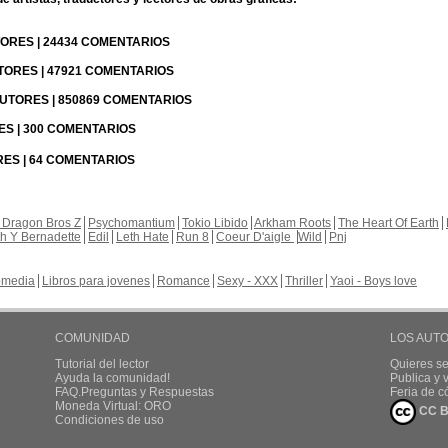
UTORES | 24434 COMENTARIOS
UTORES | 47921 COMENTARIOS
 AUTORES | 850869 COMENTARIOS
RES | 300 COMENTARIOS
RES | 64 COMENTARIOS
 Dragon Bros Z
Psychomantium
Tokio Libido
Arkham Roots
The Heart Of Earth
th Y Bernadette
Edil
Leth Hate
Run 8
Coeur D'aigle
Wild
Pnj
media
Libros para jovenes
Romance
Sexy - XXX
Thriller
Yaoi - Boys love
COMUNIDAD
LOS AUT
Tutorial del lector
Quieres se
Ayuda la comunidad!
Publica y
FAQ.Preguntas y Respuestas
Feria de c
Moneda Virtual: ORO
CC B
Condiciones de uso