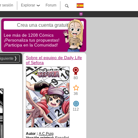
ar sesión
Explorar
Forum
Crea una cuenta gratuita
Lee más de 1208 Cómics
¡Personaliza tus propuestas!
¡Participa en la Comunidad!
Sobre el equipo de Daily Life
iguiente
of Sefora
80
36
112
Autor :
A.C.Puig