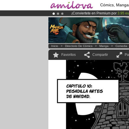
Cómics, Manga
¡Conviertete en Premium por
3.95 e
¡
El Kickstarter Amilova está desorm
¡Ya tenemos 100000
miembros
y 10
Inicio
>
Directorio De Cómics
>
Manga
>
Comedia
Favoritos
Compartir
Pa