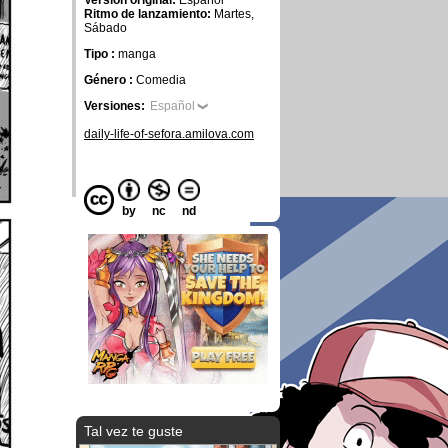
Versión original:
Español
Ritmo de lanzamiento:
Martes,
Sábado
Tipo :
manga
Género :
Comedia
Versiones:
Español
daily-life-of-sefora.amilova.com
by
nc
nd
Tal vez te guste