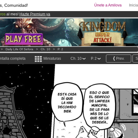
s, Comunidad!
Únete a Amilova
Inici
uros
al mes!
Hazte Premium ya
ado lanzado
!.
00
Cómics y Mangas!
.
>
Daily Life Of Sefora
>
Ch. 10
>
P. 2
ntalla completa
Miniaturas
Ch. 10
P. 2
Prev.
S