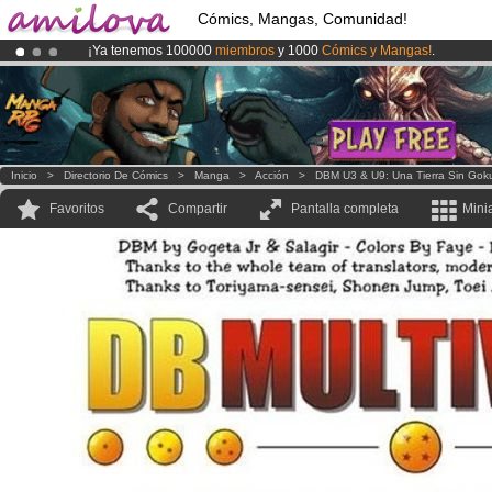
Cómics, Mangas, Comunidad!
¡Ya tenemos 100000
miembros
y 1000
Cómics y Mangas!
.
¡Conviertete en Premium por
3.95 euros
al mes!
Hazte Premium ya
¡
El Kickstarter Amilova está desormado lanzado
!.
Inicio
>
Directorio De Cómics
>
Manga
>
Acción
>
DBM U3 & U9: Una Tierra Sin Gok
Favoritos
Compartir
Pantalla completa
Mini