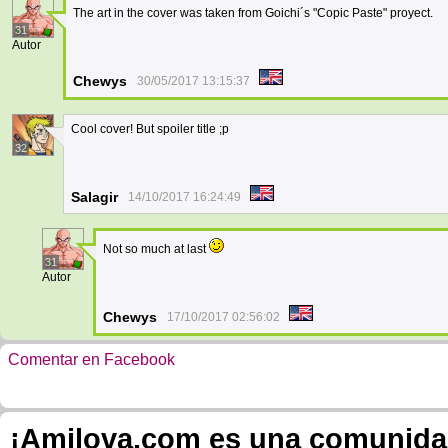
The art in the cover was taken from Goichi´s "Copic Paste" proyect.
31
Autor
Chewys
30/05/2017 13:15:37
Cool cover! But spoiler title ;p
32
Salagir
14/10/2017 16:24:49
Not so much at last
31
Autor
Chewys
17/10/2017 02:56:02
Comentar en Facebook
¡Amilova.com es una comunidad 