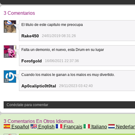
3 Comentarios
El titulo de este capitulo me preocupa
1
Rake450
24/01/2019 08:31:26
Falta un demonio, el nuevo, esta Drum en su lugar
28
Forofgold
16/06/2021 22:37:36
Cuando los malos le ganan a los malos es muy divertido.
12
Ap0caliptic0t0tal
29/11/2023 03:42:40
Conéctate para comentar
3 Comentarios En Otros Idiomas.
Español
English
Français
Italiano
Nederla