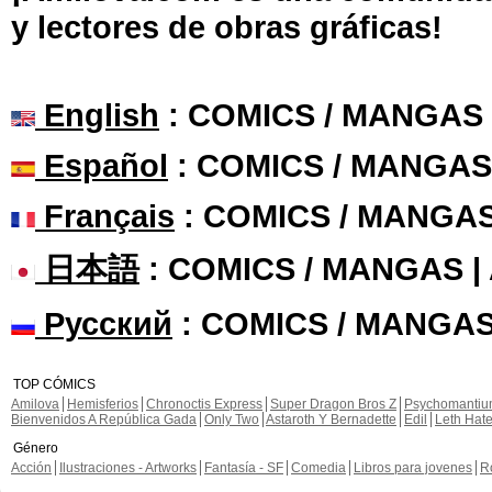
y lectores de obras gráficas!
English
: COMICS / MANGAS
Español
: COMICS / MANGAS
Français
: COMICS / MANGA
日本語
: COMICS / MANGAS 
Русский
: COMICS / MANGAS
TOP CÓMICS
Amilova
Hemisferios
Chronoctis Express
Super Dragon Bros Z
Psychomanti
Bienvenidos A República Gada
Only Two
Astaroth Y Bernadette
Edil
Leth Hat
Género
Acción
Ilustraciones - Artworks
Fantasía - SF
Comedia
Libros para jovenes
R