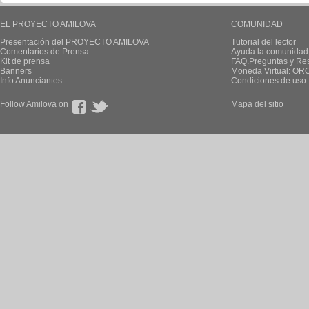
EL PROYECTO AMILOVA
COMUNIDAD
Presentación del PROYECTO AMILOVA
Tutorial del lector
Comentarios de Prensa
Ayuda la comunidad
Kit de prensa
FAQ.Preguntas y Re
Banners
Moneda Virtual: OR
Info Anunciantes
Condiciones de uso
Follow Amilova on
Mapa del sitio