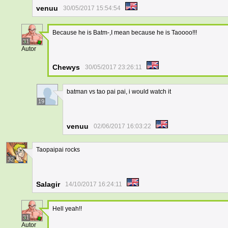
venuu
30/05/2017 15:54:54
Because he is Batm-,I mean because he is Taoooo!!!
31
Autor
Chewys
30/05/2017 23:26:11
batman vs tao pai pai, i would watch it
19
venuu
02/06/2017 16:03:22
Taopaipai rocks
32
Salagir
14/10/2017 16:24:11
Hell yeah!!
31
Autor