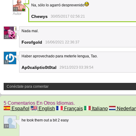
Na, sólo lo agarró desprevenido
31
Autor
Chewys
30/05/2017 02:56:21
Nada mal.
28
Forofgold
16/06/2021 22:36:37
Haber aprovechado para meterle lengua, Tao.
12
Ap0caliptic0t0tal
29/11/2023 03:39:54
Conéctate para comentar
5 Comentarios En Otros Idiomas.
Español
English
Français
Italiano
Nederla
he took them out a bit 2 easy
19