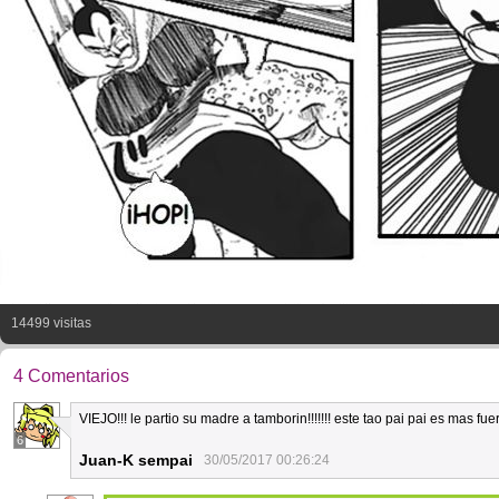
14499 visitas
4 Comentarios
VIEJO!!! le partio su madre a tamborin!!!!!!! este tao pai pai es mas fu
6
Juan-K sempai
30/05/2017 00:26:24