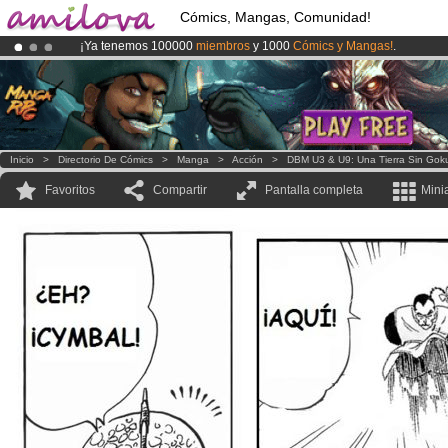
Cómics, Mangas, Comunidad!
¡Ya tenemos 100000
miembros
y 1000
Cómics y Mangas!
.
¡Conviertete en Premium por
3.95 euros
al mes!
Hazte Premium ya
¡
El Kickstarter Amilova está desormado lanzado
!.
Inicio
>
Directorio De Cómics
>
Manga
>
Acción
>
DBM U3 & U9: Una Tierra Sin Gok
Favoritos
Compartir
Pantalla completa
Mini