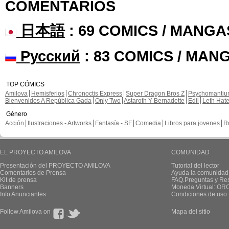
COMENTARIOS
日本語
: 69 COMICS / MANGA
Русский
: 83 COMICS / MAN
TOP CÓMICS
Amilova
Hemisferios
Chronoctis Express
Super Dragon Bros Z
Psychomanti
Bienvenidos A República Gada
Only Two
Astaroth Y Bernadette
Edil
Leth Hat
Género
Acción
Ilustraciones - Artworks
Fantasía - SF
Comedia
Libros para jovenes
R
EL PROYECTO AMILOVA
COMUNIDAD
Presentación del PROYECTO AMILOVA
Tutorial del lector
Comentarios de Prensa
Ayuda la comunidad
Kit de prensa
FAQ.Preguntas y Re
Banners
Moneda Virtual: OR
Info Anunciantes
Condiciones de uso
Follow Amilova on
Mapa del sitio