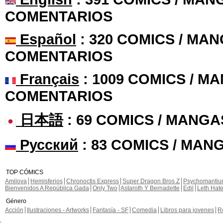
COMENTARIOS
Español
: 320 COMICS / MAN
COMENTARIOS
Français
: 1009 COMICS / MA
COMENTARIOS
日本語
: 69 COMICS / MANGA
Русский
: 83 COMICS / MAN
TOP CÓMICS
Amilova
Hemisferios
Chronoctis Express
Super Dragon Bros Z
Psychomanti
Bienvenidos A República Gada
Only Two
Astaroth Y Bernadette
Edil
Leth Hat
Género
Acción
Ilustraciones - Artworks
Fantasía - SF
Comedia
Libros para jovenes
R