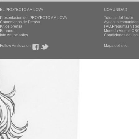
EL PROYECTO AMILOVA
COMUNIDAD
Presentación del PROYECTO AMILOVA
Tutorial del lector
Comentarios de Prensa
Ayuda la comunidad
Kit de prensa
FAQ.Preguntas y Re
Banners
Moneda Virtual: OR
Info Anunciantes
Condiciones de uso
Follow Amilova on
Mapa del sitio