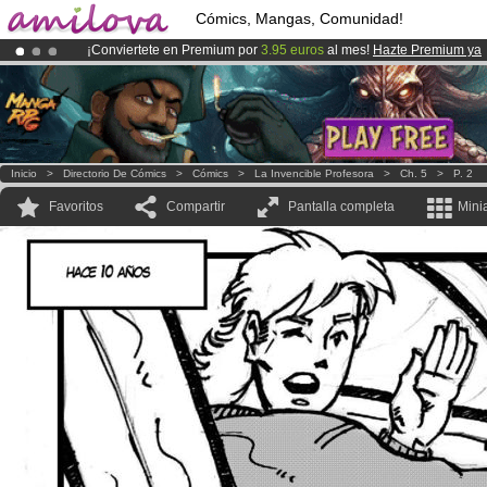
Cómics, Mangas, Comunidad!
¡Conviertete en Premium por
3.95 euros
al mes!
Hazte Premium ya
¡Ya tenemos 100000
miembros
y 1000
Cómics y Mangas!
.
¡
El Kickstarter Amilova está desormado lanzado
!.
Inicio
>
Directorio De Cómics
>
Cómics
>
La Invencible Profesora
>
Ch. 5
>
P. 2
Favoritos
Compartir
Pantalla completa
Mini