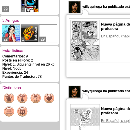
willyquiroga ha publicado es
29
1
3 Amigos
Nueva página de
profesora
En Español, chapi
22
1
29
Estadísticas
Comentarios:
9
Posts en el Foro:
2
Nivel:
1, Siguiente nivel en 26 xp
Nível:
Noob
Experiencia:
24
Puntos de Traductor:
78
Distintivos
willyquiroga ha publicado es
Nueva página de
profesora
En Español, chapi