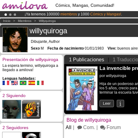
Cómics, Mangas, Comunidad!
¡Ya tenemos 100000
miembros
y 1000
Cómics y Mangas!
.
¡Conviertete en Premium por
3.95 euros
al mes!
Hazte Premium ya
Inicio
>
Miembros
>
Willyquiroga
¡
El Kickstarter Amilova está desormado lanzado
!.
willyquiroga
Dibujante, Author
Sexo
M
Fecha de nacimiento
01/01/1983
Vive:
buenos aires
1
Presentación de willyquiroga
1 Publicaciones
|
1 Traducci
La espera termino, willyquiroga a
La invencible pr
llegado a amilova!
por
willyquiroga
Lenguas habladas:
Hija de un poderoso ar
los 5 años, crecio para
terminar la escuela tuv
2 Siguiendo
Leer
1
1
Blog de willyquiroga
All
Com.
Forum
2 Seguidores