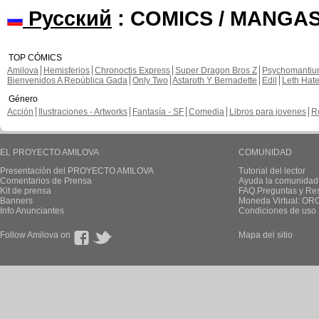
Русский
: COMICS / MANGAS
TOP CÓMICS
Amilova
Hemisferios
Chronoctis Express
Super Dragon Bros Z
Psychomanti
Bienvenidos A República Gada
Only Two
Astaroth Y Bernadette
Edil
Leth Hat
Género
Acción
Ilustraciones - Artworks
Fantasía - SF
Comedia
Libros para jovenes
R
EL PROYECTO AMILOVA
COMUNIDAD
Presentación del PROYECTO AMILOVA
Tutorial del lector
Comentarios de Prensa
Ayuda la comunidad
Kit de prensa
FAQ.Preguntas y Re
Banners
Moneda Virtual: OR
Info Anunciantes
Condiciones de uso
Follow Amilova on
Mapa del sitio