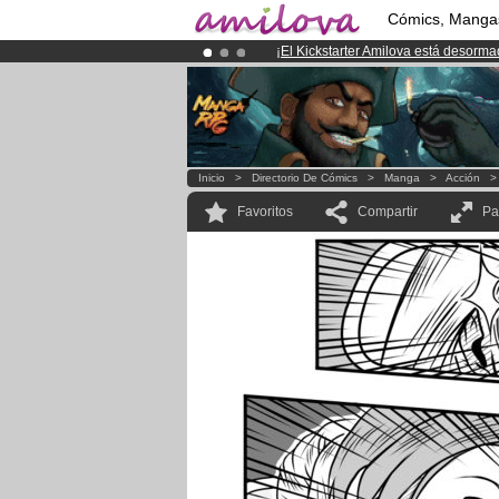
Cómics, Manga
¡
El Kickstarter Amilova está desorm
¡Ya tenemos 100000
miembros
y 10
¡Conviertete en Premium por
3.95 e
Inicio
>
Directorio De Cómics
>
Manga
>
Acción
Favoritos
Compartir
Pa
¡Empieza el
ataque!