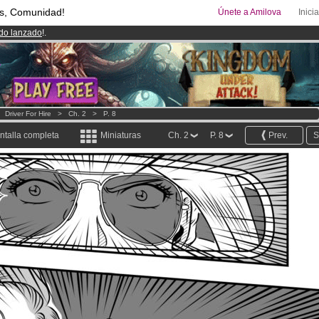
s, Comunidad!
Únete a Amilova
Inici
ado lanzado
!.
00
Cómics y Mangas!
.
uros
al mes!
Hazte Premium ya
>
Driver For Hire
>
Ch. 2
>
P. 8
ntalla completa
Miniaturas
Ch. 2
P. 8
Prev.
S