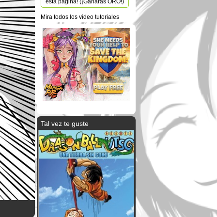
esta página! (¡Ganarás ORO!)
Mira todos los video tutoriales
Tal vez te guste