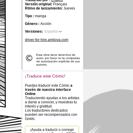
Traducido por :
Chajiro
Versión original:
Français
Ritmo de lanzamiento:
Jueves
Tipo :
manga
Género :
Acción
Versiones:
Español
driver-for-hire.amilova.com
©
Esta obra tiene derechos de
autor, por favor no la compartas
sin autorización explícita de sus
autores.
¡Traduce este Cómic!
Puedes traducir este Cómic
a
través de nuestra interface
Online
.
Traduciendo ayudas a los artistas
a darse a conocer, y muestras tu
interés y gratitud.
Los traductores dedicados
pueden ser recompensados con
Golds.
¡Ayuda a traducir o corregir