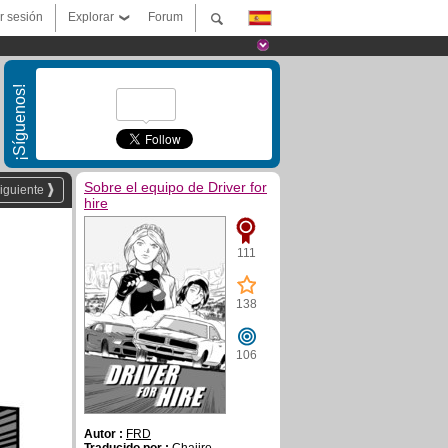
ar sesión
Explorar
Forum
¡Síguenos!
Sobre el equipo de Driver for
iguiente
hire
111
138
106
Autor :
FRD