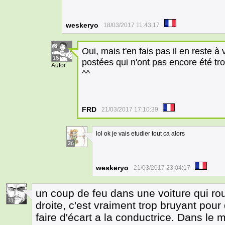
weskeryo
18/03/2017 11:43:17
Oui, mais t'en fais pas il en reste à 
16
postées qui n'ont pas encore été tro
Autor
^^
FRD
21/03/2017 17:10:39
lol ok je vais etudier tout ca alors
26
weskeryo
21/03/2017 23:04:17
un coup de feu dans une voiture qui rou
31
droite, c'est vraiment trop bruyant pour
faire d'écart a la conductrice. Dans le 