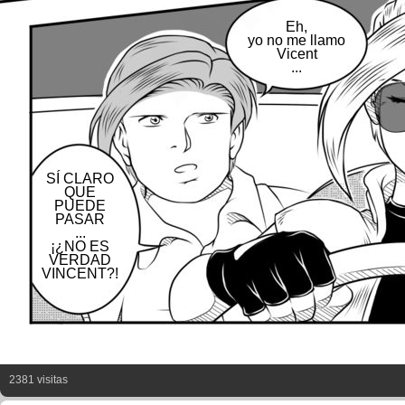
Eh,
yo no me llamo
Vicent
...
SÍ CLARO
QUE
PUEDE
PASAR
...
¡¿NO ES
VERDAD
VINCENT?!
2381 visitas