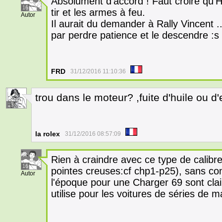
Absolument d'accord ! Faut croire qu'Ha
16
tir et les armes à feu.
Autor
Il aurait du demander à Rally Vincent ...
par perdre patience et le descendre :s
FRD
31/12/2016 11:10:36
trou dans le moteur? ,fuite d'huile ou 
13
la rolex
31/12/2016 08:57:09
Rien à craindre avec ce type de calibre e
16
pointes creuses:cf chp1-p25), sans com
Autor
l'époque pour une Charger 69 sont clai
utilise pour les voitures de séries de 