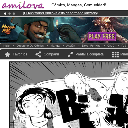
Cómics, Mangas, Comunidad!
¡
El Kickstarter Amilova está desormado lanzado
!.
¡Ya tenemos 134393
miembros
y 1208
Cómics y Mangas!
.
¡Conviertete en Premium por
3.95 euros
al mes!
Hazte Premium ya
Inicio
>
Directorio De Cómics
>
Manga
>
Acción
>
Driver For Hire
>
Ch. 2
>
P. 6
Favoritos
Compartir
Pantalla completa
Mini