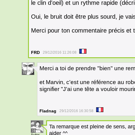
le clin d'oeil) et un rythme rapide (déc
Oui, le bruit doit être plus sourd, je va
Merci pour ton commentaire précis et t
FRD
29/12/2016 11:26:08
Merci a toi de prendre "bien" une re
31
et Marvin, c'est une référence au rob
signifier "J'ai une tête a vouloir mour
Fladnag
29/12/2016 16:30:58
Ta remarque est pleine de sens, arg
16
aider ^^