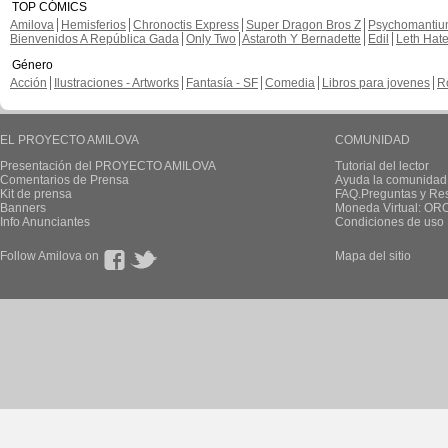
TOP CÓMICS
Amilova
Hemisferios
Chronoctis Express
Super Dragon Bros Z
Psychomanti
Bienvenidos A República Gada
Only Two
Astaroth Y Bernadette
Edil
Leth Hat
Género
Acción
Ilustraciones - Artworks
Fantasía - SF
Comedia
Libros para jovenes
R
EL PROYECTO AMILOVA
COMUNIDAD
Presentación del PROYECTO AMILOVA
Tutorial del lector
Comentarios de Prensa
Ayuda la comunidad
Kit de prensa
FAQ.Preguntas y Re
Banners
Moneda Virtual: OR
Info Anunciantes
Condiciones de uso
Follow Amilova on
Mapa del sitio