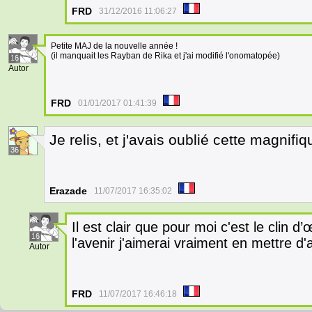
FRD
31/12/2016 11:06:27
Petite MAJ de la nouvelle année !
(il manquait les Rayban de Rika et j'ai modifié l'onomatopée)
16
Autor
FRD
01/01/2017 01:41:39
Je relis, et j'avais oublié cette magnifi
36
Erazade
11/07/2017 16:35:02
Il est clair que pour moi c'est le clin d
16
l'avenir j'aimerai vraiment en mettre d
Autor
FRD
11/07/2017 16:46:18