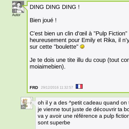
DING DING DING !
16
Autor
Bien joué !
C'est bien un clin d’œil à "Pulp Fiction
heureusement pour Emily et Rika, il n
sur cette "boulette"
Je te dois une tite illu du coup (tout
moiaimebien).
FRD
29/12/2016 11:32:57
oh il y a des ^petit cadeau quand on
26
je vienne tout juste de découvrir ta bd
va y avoir une référence a pulp fictio
sont superbe