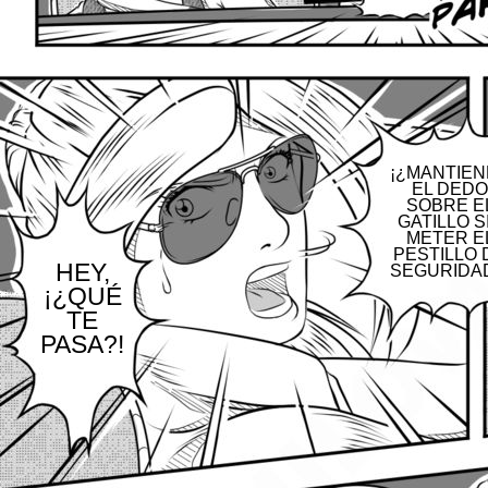
¡¿MANTIEN
EL DEDO
SOBRE E
GATILLO S
METER E
PESTILLO 
HEY,
SEGURIDAD
¡¿QUÉ
TE
PASA?!