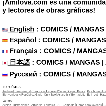
¡Amilova.com es una comunidad 
y lectores de obras gráficas!
English
: COMICS / MANGAS
Español
: COMICS / MANGAS
Français
: COMICS / MANGA
日本語
: COMICS / MANGAS 
Русский
: COMICS / MANGAS
TOP CÓMICS
Amilova
Hemisferios
Chronoctis Express
Super Dragon Bros Z
Psychomanti
Bienvenidos A República Gada
Only Two
Astaroth Y Bernadette
Edil
Leth Hat
Género
Acción
Ilustraciones - Artworks
Fantasía - SF
Comedia
Libros para jovenes
R