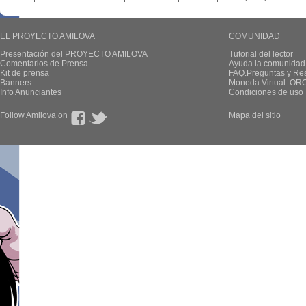
EL PROYECTO AMILOVA
COMUNIDAD
Presentación del PROYECTO AMILOVA
Tutorial del lector
Comentarios de Prensa
Ayuda la comunidad
Kit de prensa
FAQ.Preguntas y Re
Banners
Moneda Virtual: OR
Info Anunciantes
Condiciones de uso
Follow Amilova on
Mapa del sitio