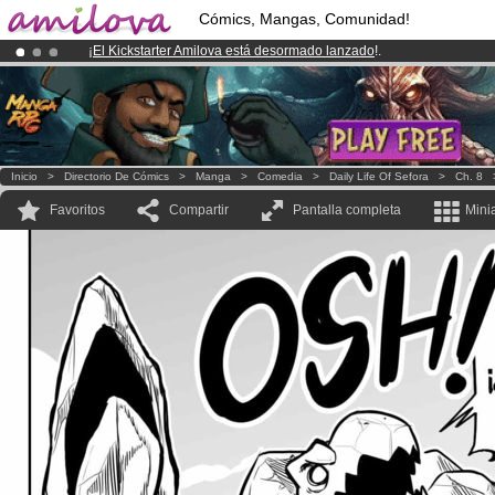
Cómics, Mangas, Comunidad!
¡
El Kickstarter Amilova está desormado lanzado
!.
¡Conviertete en Premium por
3.95 euros
al mes!
Hazte Premium ya
¡Ya tenemos 100000
miembros
y 1000
Cómics y Mangas!
.
Inicio
>
Directorio De Cómics
>
Manga
>
Comedia
>
Daily Life Of Sefora
>
Ch. 8
Favoritos
Compartir
Pantalla completa
Mini