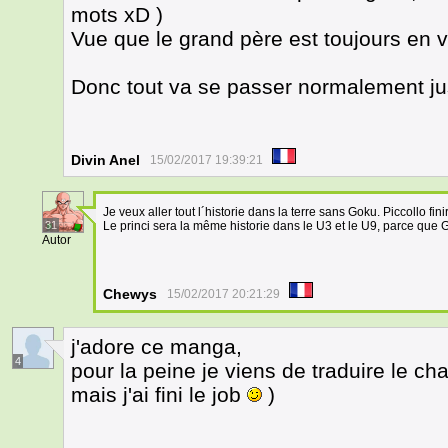
mots xD )
Vue que le grand père est toujours en v
Donc tout va se passer normalement ju
Divin Anel
15/02/2017 19:39:21
Je veux aller tout l´historie dans la terre sans Goku. Piccollo fin
31
Le princi sera la même historie dans le U3 et le U9, parce que 
Autor
Chewys
15/02/2017 20:21:29
j'adore ce manga,
4
pour la peine je viens de traduire le ch
mais j'ai fini le job
)