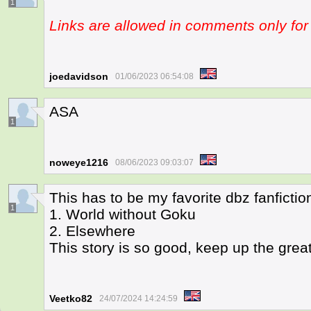
1
Links are allowed in comments only f
joedavidson
01/06/2023 06:54:08
ASA
1
noweye1216
08/06/2023 09:03:07
This has to be my favorite dbz fanfiction
1
1. World without Goku
2. Elsewhere
This story is so good, keep up the gre
Veetko82
24/07/2024 14:24:59