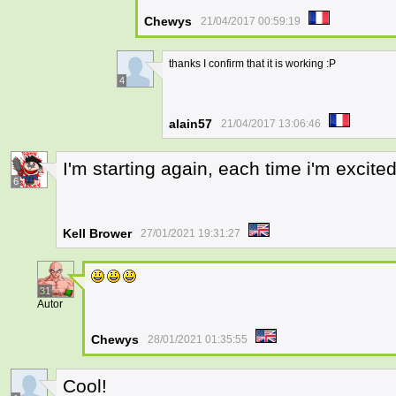
Chewys
21/04/2017 00:59:19
thanks I confirm that it is working :P
4
alain57
21/04/2017 13:06:46
I'm starting again, each time i'm excited
6
Kell Brower
27/01/2021 19:31:27
31
Autor
Chewys
28/01/2021 01:35:55
Cool!