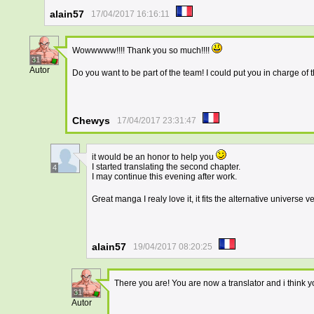
alain57
17/04/2017 16:16:11
Wowwwww!!!! Thank you so much!!!!
31
Autor
Do you want to be part of the team! I could put you in charge of
Chewys
17/04/2017 23:31:47
it would be an honor to help you
I started translating the second chapter.
4
I may continue this evening after work.
Great manga I realy love it, it fits the alternative universe v
alain57
19/04/2017 08:20:25
There you are! You are now a translator and i thin
31
Autor