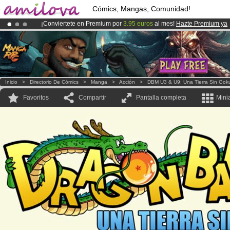
Cómics, Mangas, Comunidad!
¡Conviertete en Premium por
3.95 euros
al mes!
Hazte Premium ya
¡
El Kickstarter Amilova está desormado lanzado
!.
¡Ya tenemos 100000
miembros
y 1000
Cómics y Mangas!
.
Inicio
>
Directorio De Cómics
>
Manga
>
Acción
>
DBM U3 & U9: Una Tierra Sin Gok
Favoritos
Compartir
Pantalla completa
Mini