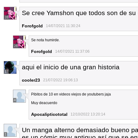
Se cree Yamshon que todos son de su 
28
Forofgold
14/07/2021 11:30:24
Se nota humirde.
28
Forofgold
14/07/2021 11:37:06
aqui el inicio de una gran historia
17
cooler23
21/07/2022 19:06:13
Pibitos de 10 en videos viejos de youtubers jaja
4
Muy deacuerdo
Apocalipticototal
12/10/2022 13:20:14
Un manga alterno demasiado bueno par
1
es un cómic muy antiguo así que se en