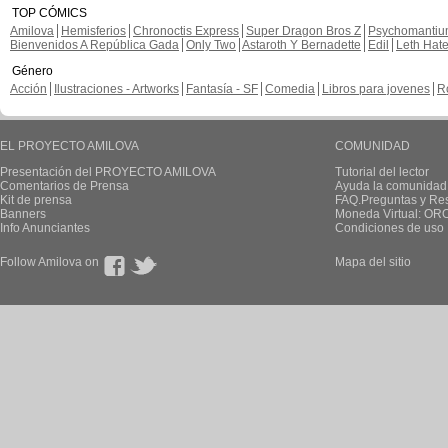
TOP CÓMICS
Amilova
Hemisferios
Chronoctis Express
Super Dragon Bros Z
Psychomanti
Bienvenidos A República Gada
Only Two
Astaroth Y Bernadette
Edil
Leth Hat
Género
Acción
Ilustraciones - Artworks
Fantasía - SF
Comedia
Libros para jovenes
R
EL PROYECTO AMILOVA
COMUNIDAD
Presentación del PROYECTO AMILOVA
Tutorial del lector
Comentarios de Prensa
Ayuda la comunidad
Kit de prensa
FAQ.Preguntas y Re
Banners
Moneda Virtual: OR
Info Anunciantes
Condiciones de uso
Follow Amilova on
Mapa del sitio