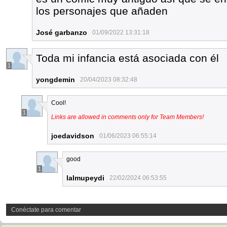
los personajes que añaden
José garbanzo
01/09/2022 13:31:18
Toda mi infancia está asociada con él
1
yongdemin
20/04/2023 08:32:48
Cool!
1
Links are allowed in comments only for Team Members!
joedavidson
01/06/2023 06:55:14
good
1
lalmupeydi
22/02/2024 06:53:55
Conéctate para comentar