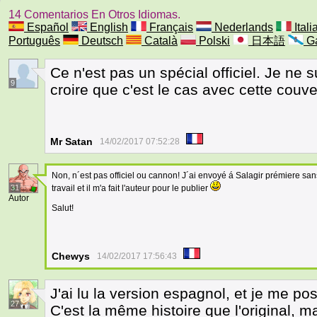
14 Comentarios En Otros Idiomas.
Español
English
Français
Nederlands
Itali
Português
Deutsch
Català
Polski
日本語
Ga
Ce n'est pas un spécial officiel. Je ne s
9
croire que c'est le cas avec cette couvert
Mr Satan
14/02/2017 07:52:28
Non, n´est pas officiel ou cannon! J´ai envoyé á Salagir prémiere sans
31
travail et il m'a fait l'auteur pour le publier
Autor
Salut!
Chewys
14/02/2017 17:56:43
J'ai lu la version espagnol, et je me po
27
C'est la même histoire que l'original, m