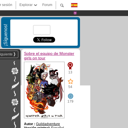
ar sesión
Explorar
Forum
¡Síguenos!
Sobre el equipo de Monster
iguiente
girls on tour
13
54
179
Autor :
Guildadventure