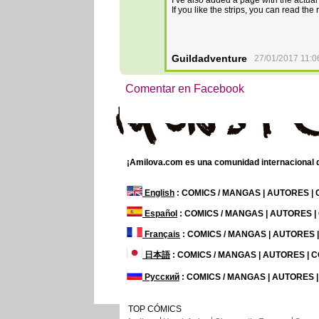
I’ve also added a page with the actual 
If you like the strips, you can read th
Guildadventure
27/01/2017 11:0
Comentar en Facebook
¡Amilova.com es una comunidad internacional de
English
: COMICS / MANGAS | AUTORES |
Español
: COMICS / MANGAS | AUTORES 
Français
: COMICS / MANGAS | AUTORES
日本語
: COMICS / MANGAS | AUTORES |
Русский
: COMICS / MANGAS | AUTORES 
TOP CÓMICS