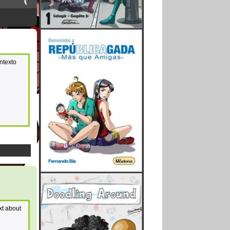
ntexto
xt about