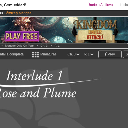
s, Comunidad!
Únete a Amilova
Inici
08
Cómics y Mangas!
.
uros
al mes!
Hazte Premium ya
ado lanzado
!.
>
Monster Girls On Tour
>
Ch. 3
>
P. 1
ntalla completa
Miniaturas
Ch. 3
P. 1
Prev.
S