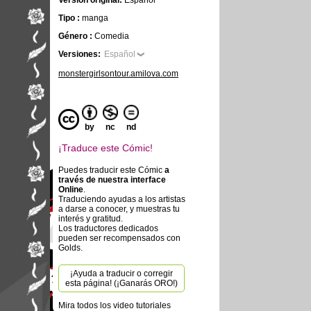
Versión original:
Español
Tipo :
manga
Género :
Comedia
Versiones:
Español
monstergirlsontour.amilova.com
by
nc
nd
¡Traduce este Cómic!
Puedes traducir este Cómic
a
través de nuestra interface
Online
.
Traduciendo ayudas a los artistas
a darse a conocer, y muestras tu
interés y gratitud.
Los traductores dedicados
pueden ser recompensados con
Golds.
¡Ayuda a traducir o corregir
esta página! (¡Ganarás ORO!)
Mira todos los video tutoriales