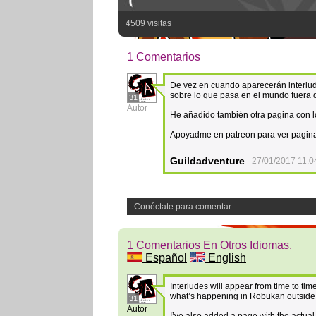
4509 visitas
1 Comentarios
De vez en cuando aparecerán interludi
sobre lo que pasa en el mundo fuera de
31
Autor
He añadido también otra pagina con l
Apoyadme en patreon para ver pagina
Guildadventure
27/01/2017 11:0
Conéctate para comentar
1 Comentarios En Otros Idiomas.
Español
English
Interludes will appear from time to time
what’s happening in Robukan outside 
31
Autor