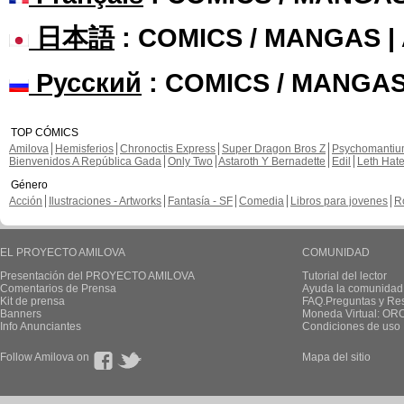
日本語
: COMICS / MANGAS 
Русский
: COMICS / MANGAS
TOP CÓMICS
Amilova
Hemisferios
Chronoctis Express
Super Dragon Bros Z
Psychomanti
Bienvenidos A República Gada
Only Two
Astaroth Y Bernadette
Edil
Leth Hat
Género
Acción
Ilustraciones - Artworks
Fantasía - SF
Comedia
Libros para jovenes
R
EL PROYECTO AMILOVA
COMUNIDAD
Presentación del PROYECTO AMILOVA
Tutorial del lector
Comentarios de Prensa
Ayuda la comunidad
Kit de prensa
FAQ.Preguntas y Re
Banners
Moneda Virtual: OR
Info Anunciantes
Condiciones de uso
Follow Amilova on
Mapa del sitio