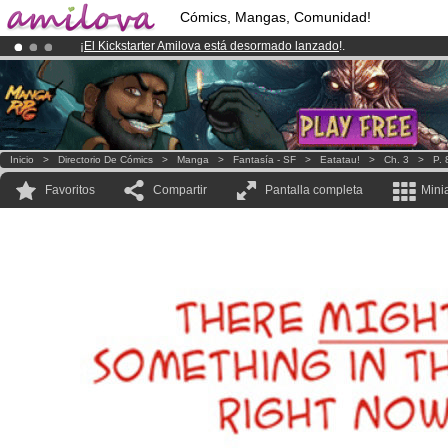
Cómics, Mangas, Comunidad!
¡
El Kickstarter Amilova está desormado lanzado
!.
¡Conviertete en Premium por
3.95 euros
al mes!
Hazte Premium ya
¡Ya tenemos 134393
miembros
y 1208
Cómics y Mangas!
.
Inicio
>
Directorio De Cómics
>
Manga
>
Fantasía - SF
>
Eatatau!
>
Ch. 3
>
P. 
Favoritos
Compartir
Pantalla completa
Mini