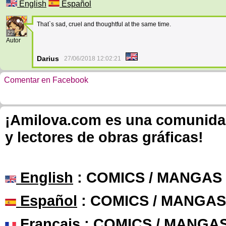
English
Español
That`s sad, cruel and thoughtful at the same time.
22
Autor
Darius
27/06/2018 12:02:21
Comentar en Facebook
¡Amilova.com es una comunidad 
y lectores de obras gráficas!
English
: COMICS / MANGAS
Español
: COMICS / MANGAS
Français
: COMICS / MANGA