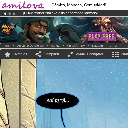
Cómics, Mangas, Comunidad!
¡
El Kickstarter Amilova está desormado lanzado
!.
¡Conviertete en Premium por
3.95 euros
al mes!
Hazte Premium ya
¡Ya tenemos 134393
miembros
y 1208
Cómics y Mangas!
.
Inicio
>
Directorio De Cómics
>
Manga
>
Fantasía - SF
>
Eatatau!
>
Ch. 3
>
P. 
Favoritos
Compartir
Pantalla completa
Mini