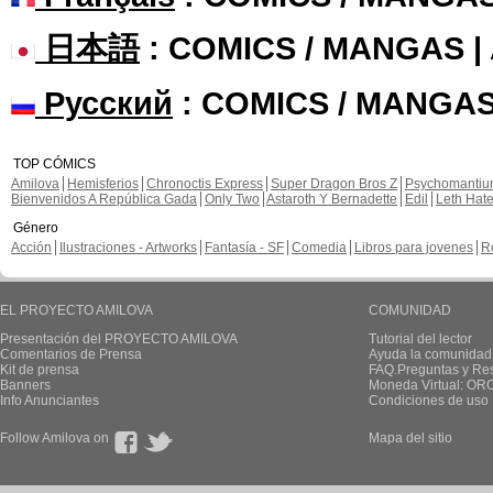
日本語
: COMICS / MANGAS 
Русский
: COMICS / MANGAS
TOP CÓMICS
Amilova
Hemisferios
Chronoctis Express
Super Dragon Bros Z
Psychomanti
Bienvenidos A República Gada
Only Two
Astaroth Y Bernadette
Edil
Leth Hat
Género
Acción
Ilustraciones - Artworks
Fantasía - SF
Comedia
Libros para jovenes
R
EL PROYECTO AMILOVA
COMUNIDAD
Presentación del PROYECTO AMILOVA
Tutorial del lector
Comentarios de Prensa
Ayuda la comunidad
Kit de prensa
FAQ.Preguntas y Re
Banners
Moneda Virtual: OR
Info Anunciantes
Condiciones de uso
Follow Amilova on
Mapa del sitio