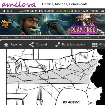
Cómics, Mangas, Comunidad!
¡Conviertete en Premium por
3.95 euros
al mes!
Hazte Premium ya
¡
El Kickstarter Amilova está desormado lanzado
!.
¡Ya tenemos 100000
miembros
y 1000
Cómics y Mangas!
.
Inicio
>
Directorio De Cómics
>
Manga
>
Comedia
>
Daily Life Of Sefora
>
Ch. 5
Favoritos
Compartir
Pantalla completa
Mini