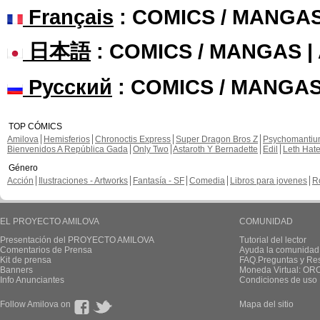
Français
: COMICS / MANGA
日本語
: COMICS / MANGAS 
Русский
: COMICS / MANGAS
TOP CÓMICS
Amilova
Hemisferios
Chronoctis Express
Super Dragon Bros Z
Psychomanti
Bienvenidos A República Gada
Only Two
Astaroth Y Bernadette
Edil
Leth Hat
Género
Acción
Ilustraciones - Artworks
Fantasía - SF
Comedia
Libros para jovenes
R
EL PROYECTO AMILOVA
COMUNIDAD
Presentación del PROYECTO AMILOVA
Tutorial del lector
Comentarios de Prensa
Ayuda la comunidad
Kit de prensa
FAQ.Preguntas y Re
Banners
Moneda Virtual: OR
Info Anunciantes
Condiciones de uso
Follow Amilova on
Mapa del sitio