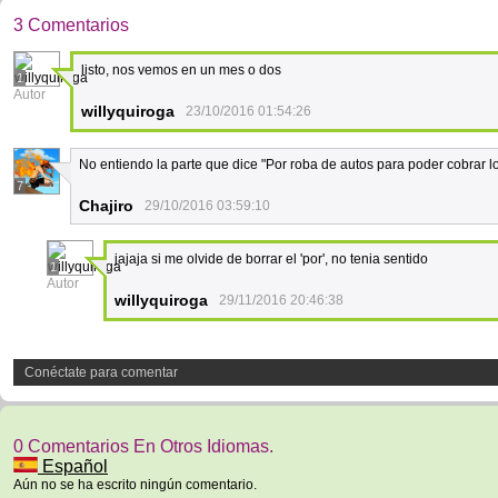
3 Comentarios
listo, nos vemos en un mes o dos
1
Autor
willyquiroga
23/10/2016 01:54:26
No entiendo la parte que dice "Por roba de autos para poder cobrar
7
Chajiro
29/10/2016 03:59:10
jajaja si me olvide de borrar el 'por', no tenia sentido
1
Autor
willyquiroga
29/11/2016 20:46:38
Conéctate para comentar
0 Comentarios En Otros Idiomas.
Español
Aún no se ha escrito ningún comentario.