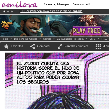
Cómics, Mangas, Comunidad!
¡
El Kickstarter Amilova está desormado lanzado
!.
¡Ya tenemos 100000
miembros
y 1000
Cómics y Mangas!
.
¡Conviertete en Premium por
3.95 euros
al mes!
Hazte Premium ya
Inicio
>
Directorio De Cómics
>
Cómics
>
La Invencible Profesora
>
Ch. 3
>
P. 10
Favoritos
Compartir
Pantalla completa
Mini