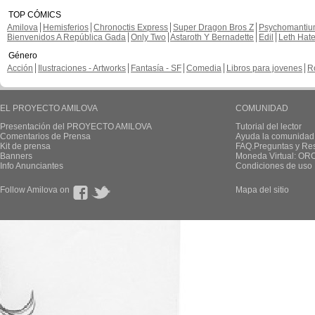
TOP CÓMICS
Amilova
Hemisferios
Chronoctis Express
Super Dragon Bros Z
Psychomanti
Bienvenidos A República Gada
Only Two
Astaroth Y Bernadette
Edil
Leth Hat
Género
Acción
Ilustraciones - Artworks
Fantasía - SF
Comedia
Libros para jovenes
R
EL PROYECTO AMILOVA
COMUNIDAD
Presentación del PROYECTO AMILOVA
Tutorial del lector
Comentarios de Prensa
Ayuda la comunidad
Kit de prensa
FAQ.Preguntas y Re
Banners
Moneda Virtual: OR
Info Anunciantes
Condiciones de uso
Follow Amilova on
Mapa del sitio