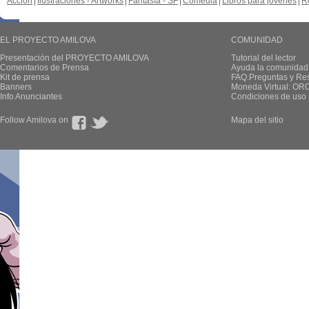
Acción
Ilustraciones - Artworks
Fantasía - SF
Comedia
Libros para jovenes
R
EL PROYECTO AMILOVA
COMUNIDAD
Presentación del PROYECTO AMILOVA
Tutorial del lector
Comentarios de Prensa
Ayuda la comunidad
Kit de prensa
FAQ.Preguntas y Re
Banners
Moneda Virtual: OR
Info Anunciantes
Condiciones de uso
Follow Amilova on
Mapa del sitio