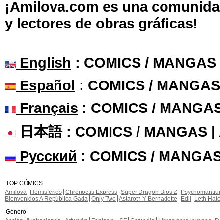
¡Amilova.com es una comunidad 
y lectores de obras gráficas!
English
: COMICS / MANGAS
Español
: COMICS / MANGAS
Français
: COMICS / MANGA
日本語
: COMICS / MANGAS 
Русский
: COMICS / MANGAS
TOP CÓMICS
Amilova
Hemisferios
Chronoctis Express
Super Dragon Bros Z
Psychomanti
Bienvenidos A República Gada
Only Two
Astaroth Y Bernadette
Edil
Leth Hat
Género