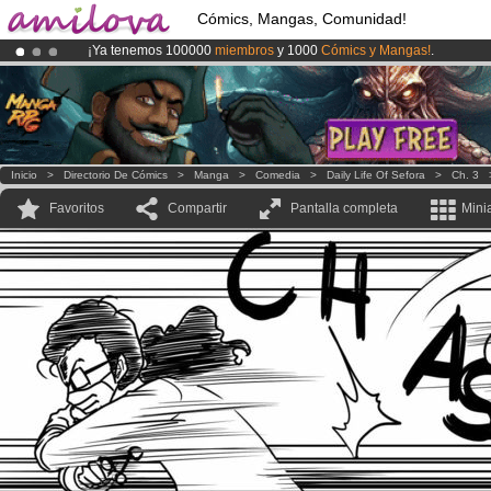
Cómics, Mangas, Comunidad!
¡Ya tenemos 100000
miembros
y 1000
Cómics y Mangas!
.
¡
El Kickstarter Amilova está desormado lanzado
!.
¡Conviertete en Premium por
3.95 euros
al mes!
Hazte Premium ya
Inicio
>
Directorio De Cómics
>
Manga
>
Comedia
>
Daily Life Of Sefora
>
Ch. 3
Favoritos
Compartir
Pantalla completa
Mini