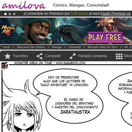
Cómics, Mangas, Comunidad!
¡Conviertete en Premium por
3.95 euros
al mes!
Hazte Premium ya
¡
El Kickstarter Amilova está desormado lanzado
!.
¡Ya tenemos 134393
miembros
y 1208
Cómics y Mangas!
.
Inicio
>
Directorio De Cómics
>
Manga
>
Comedia
>
Monster Girls On Tour
>
Ch. 2
Favoritos
Compartir
Pantalla completa
Mini