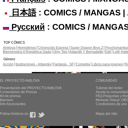
日本語
: COMICS / MANGAS 
Русский
: COMICS / MANGAS
TOP CÓMICS
Amilova
Hemisferios
Chronoctis Express
Super Dragon Bros Z
Psychomanti
Bienvenidos A República Gada
Only Two
Astaroth Y Bernadette
Edil
Leth Hat
Género
Acción
Ilustraciones - Artworks
Fantasía - SF
Comedia
Libros para jovenes
R
EL PROYECTO AMILOVA
COMUNIDAD
Presentación del PROYECTO AMILOVA
Tutorial del lector
Comentarios de Prensa
Ayuda la comunidad
Kit de prensa
FAQ.Preguntas y Re
Banners
Moneda Virtual: OR
Info Anunciantes
Condiciones de uso
Follow Amilova on
Mapa del sitio