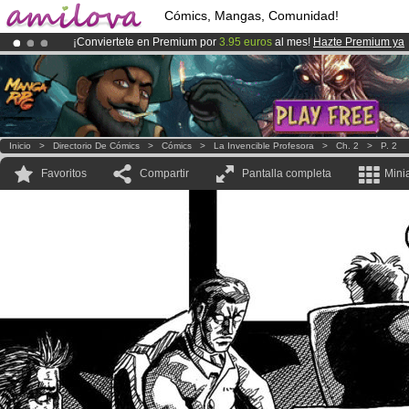
Cómics, Mangas, Comunidad!
¡Conviertete en Premium por
3.95 euros
al mes!
Hazte Premium ya
¡
El Kickstarter Amilova está desormado lanzado
!.
¡Ya tenemos 100000
miembros
y 1000
Cómics y Mangas!
.
Inicio
>
Directorio De Cómics
>
Cómics
>
La Invencible Profesora
>
Ch. 2
>
P. 2
Favoritos
Compartir
Pantalla completa
Mini