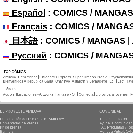
Español
: COMICS / MANGAS
Français
: COMICS / MANGA
日本語
: COMICS / MANGAS 
Русский
: COMICS / MANGAS
TOP CÓMICS
Amilova
Hemisferios
Chronoctis Express
Super Dragon Bros Z
Psychomanti
Bienvenidos A República Gada
Only Two
Astaroth Y Bernadette
Edil
Leth Hat
Género
Acción
Ilustraciones - Artworks
Fantasía - SF
Comedia
Libros para jovenes
R
EL PROYECTO AMILOVA
COMUNIDAD
Presentación del PROYECTO AMILOVA
Tutorial del lector
Comentarios de Prensa
Ayuda la comunidad
Kit de prensa
FAQ.Preguntas y Re
Banners
Moneda Virtual: OR