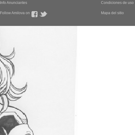
Info Anunciantes
Condiciones de uso
Follow Amilova on
Mapa del sitio