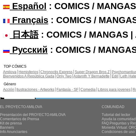
Español
: COMICS / MANGAS
Français
: COMICS / MANGA
日本語
: COMICS / MANGAS 
Русский
: COMICS / MANGAS
TOP CÓMICS
Amilova
Hemisferios
Chronoctis Express
Super Dragon Bros Z
Psychomanti
Bienvenidos A República Gada
Only Two
Astaroth Y Bernadette
Edil
Leth Hat
Género
Acción
Ilustraciones - Artworks
Fantasía - SF
Comedia
Libros para jovenes
R
EL PROYECTO AMILOVA
COMUNIDAD
Presentación del PROYECTO AMILOVA
Tutorial del lector
Comentarios de Prensa
Ayuda la comunidad
Kit de prensa
FAQ.Preguntas y Re
Banners
Moneda Virtual: OR
Info Anunciantes
Condiciones de uso