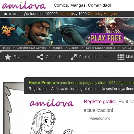
Cómics, Mangas, Comunidad!
¡Ya tenemos 100000
miembros
y 1000
Cómics y Mangas!
.
¡Conviertete en Premium por
3.95 euros
al mes!
Hazte Premium ya
¡
El Kickstarter Amilova está desormado lanzado
!.
Inicio
>
Directorio De Cómics
>
Manga
>
Acción
>
Super Dragon Bros Z
>
Ch. 16
Favoritos
Compartir
Pantalla completa
Mini
Hazte Premium
para leer esta página y otras 1093 páginas ex
Regístrate en Amilova de forma gratuita o inicia sesión si ya tie
Registro gratis:
Publica
actualización!
Pseudónimo: