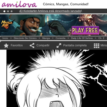
Cómics, Mangas, Comunidad!
¡
El Kickstarter Amilova está desormado lanzado
!.
¡Conviertete en Premium por
3.95 euros
al mes!
Hazte Premium ya
¡Ya tenemos 134393
miembros
y 1208
Cómics y Mangas!
.
Inicio
>
Directorio De Cómics
>
Manga
>
Comedia
>
Daily Life Of Sefora
>
Ch. 2
Favoritos
Compartir
Pantalla completa
Mini