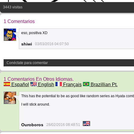
3443 visitas
1 Comentarios
eso, positiva XD
30
shiwi
03/03/2016 04:07:50
Conéctate para comentar
1 Comentarios En Otros Idiomas.
Español
English
Français
Brazillian Pt.
This has the potential to be as good like random series as Hyata co
28
I will stick around.
Ouroboros
28/02/2016 08:48:51