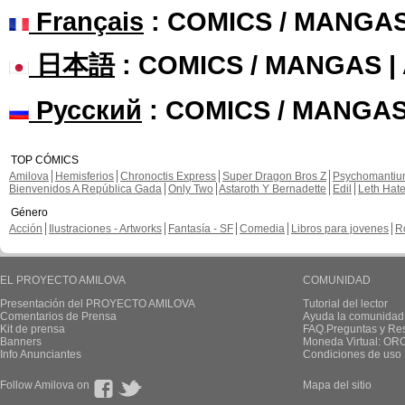
Français
: COMICS / MANGA
日本語
: COMICS / MANGAS 
Русский
: COMICS / MANGAS
TOP CÓMICS
Amilova
Hemisferios
Chronoctis Express
Super Dragon Bros Z
Psychomanti
Bienvenidos A República Gada
Only Two
Astaroth Y Bernadette
Edil
Leth Hat
Género
Acción
Ilustraciones - Artworks
Fantasía - SF
Comedia
Libros para jovenes
R
EL PROYECTO AMILOVA
COMUNIDAD
Presentación del PROYECTO AMILOVA
Tutorial del lector
Comentarios de Prensa
Ayuda la comunidad
Kit de prensa
FAQ.Preguntas y Re
Banners
Moneda Virtual: OR
Info Anunciantes
Condiciones de uso
Follow Amilova on
Mapa del sitio