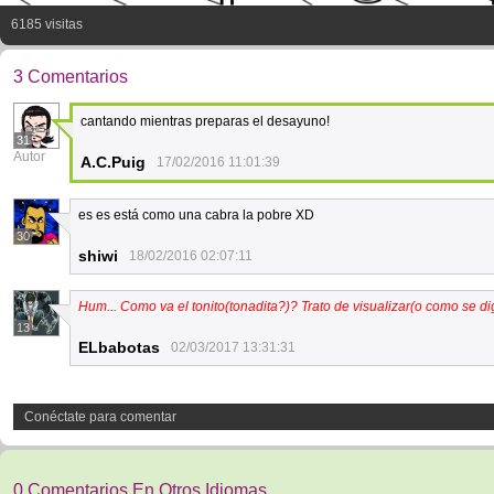
6185 visitas
3 Comentarios
cantando mientras preparas el desayuno!
31
Autor
A.C.Puig
17/02/2016 11:01:39
es es está como una cabra la pobre XD
30
shiwi
18/02/2016 02:07:11
Hum... Como va el tonito(tonadita?)? Trato de visualizar(o como se dig
13
ELbabotas
02/03/2017 13:31:31
Conéctate para comentar
0 Comentarios En Otros Idiomas.