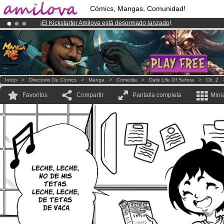
Cómics, Mangas, Comunidad!
¡
El Kickstarter Amilova está desormado lanzado
!.
¡Ya tenemos 134393
miembros
y 1208
Cómics y Mangas!
.
¡Conviertete en Premium por
3.95 euros
al mes!
Hazte Premium ya
Inicio
>
Directorio De Cómics
>
Manga
>
Comedia
>
Daily Life Of Sefora
>
Ch. 2
Favoritos
Compartir
Pantalla completa
Mini