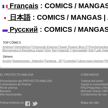
Français
: COMICS / MANGA
日本語
: COMICS / MANGAS 
Русский
: COMICS / MANGAS
TOP CÓMICS
Amilova
Hemisferios
Chronoctis Express
Super Dragon Bros Z
Psychomanti
Bienvenidos A República Gada
Only Two
Astaroth Y Bernadette
Edil
Leth Hat
Género
Acción
Ilustraciones - Artworks
Fantasía - SF
Comedia
Libros para jovenes
R
EL PROYECTO AMILOVA
COMUNIDAD
Presentación del PROYECTO AMILOVA
Tutorial del lector
Comentarios de Prensa
Ayuda la comunidad
Kit de prensa
FAQ.Preguntas y Re
Banners
Moneda Virtual: OR
Info Anunciantes
Condiciones de uso
Follow Amilova on
Mapa del sitio