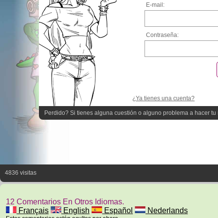
E-mail:
Contraseña:
¿Ya tienes una cuenta?
Perdido? Si tienes alguna cuestión o alguno problema a hacer tu r
quieres ayuda!
4836 visitas
12 Comentarios En Otros Idiomas.
Français
English
Español
Nederlands