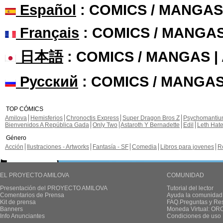
Español
: COMICS / MANGAS
Français
: COMICS / MANGA
日本語
: COMICS / MANGAS 
Русский
: COMICS / MANGAS
TOP CÓMICS
Amilova
Hemisferios
Chronoctis Express
Super Dragon Bros Z
Psychomanti
Bienvenidos A República Gada
Only Two
Astaroth Y Bernadette
Edil
Leth Hat
Género
Acción
Ilustraciones - Artworks
Fantasía - SF
Comedia
Libros para jovenes
R
EL PROYECTO AMILOVA
COMUNIDAD
Presentación del PROYECTO AMILOVA
Tutorial del lector
Comentarios de Prensa
Ayuda la comunidad
Kit de prensa
FAQ.Preguntas y Re
Banners
Moneda Virtual: OR
Info Anunciantes
Condiciones de uso