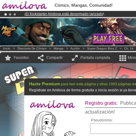
Cómics, Mangas, Comunidad!
¡
El Kickstarter Amilova está desormado lanzado
!.
¡Conviertete en Premium por
3.95 euros
al mes!
Hazte Premium ya
¡Ya tenemos 100000
miembros
y 1000
Cómics y Mangas!
.
Inicio
>
Directorio De Cómics
>
Manga
>
Acción
>
Super Dragon Bros Z
>
Ch. 14
Favoritos
Compartir
Pantalla completa
Mini
Hazte Premium
para leer esta página y otras 1093 páginas ex
Regístrate en Amilova de forma gratuita o inicia sesión si ya tie
Registro gratis:
Publica
actualización!
Pseudónimo: