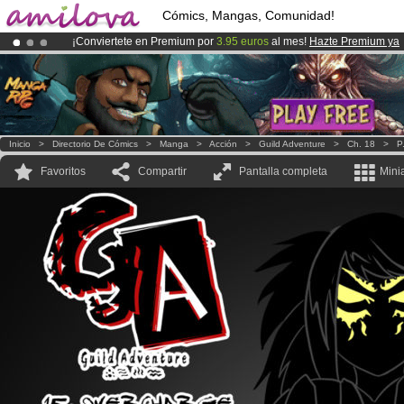
Cómics, Mangas, Comunidad!
¡Conviertete en Premium por
3.95 euros
al mes!
Hazte Premium ya
¡Ya tenemos 134393
miembros
y 1208
Cómics y Mangas!
.
¡
El Kickstarter Amilova está desormado lanzado
!.
Inicio
>
Directorio De Cómics
>
Manga
>
Acción
>
Guild Adventure
>
Ch. 18
>
P
Favoritos
Compartir
Pantalla completa
Mini