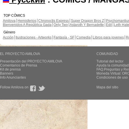
TOP CÓMICS
Amilova
Hemisferios
Chronoctis Express
Super Dragon Bros Z
Psychomanti
Bienvenidos A República Gada
Only Two
Astaroth Y Bernadette
Edil
Leth Hat
Género
Acción
Ilustraciones - Artworks
Fantasía - SF
Comedia
Libros para jovenes
R
EL PROYECTO AMILOVA
COMUNIDAD
Presentación del PROYECTO AMILOVA
Tutorial del lector
Comentarios de Prensa
Ayuda la comunidad
Kit de prensa
FAQ.Preguntas y Re
Banners
Moneda Virtual: OR
Info Anunciantes
Condiciones de uso
Follow Amilova on
Mapa del sitio