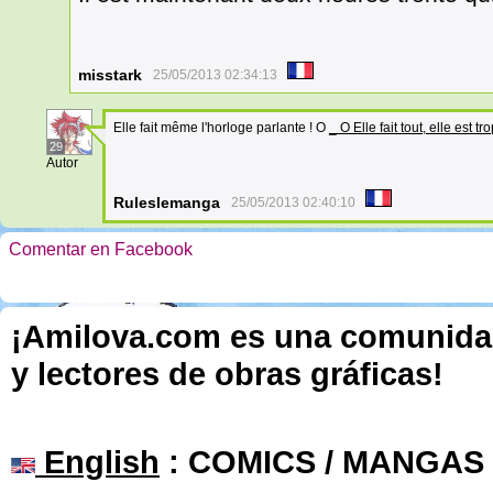
misstark
25/05/2013 02:34:13
Elle fait même l'horloge parlante ! O
_ O Elle fait tout, elle est tro
29
Autor
Ruleslemanga
25/05/2013 02:40:10
Comentar en Facebook
¡Amilova.com es una comunidad 
y lectores de obras gráficas!
English
: COMICS / MANGAS