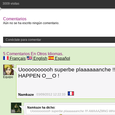
3009 visitas
Comentarios
Aún no se ha escrito ningún comentario.
Conéctate para comentar
5 Comentarios En Otros Idiomas.
Français
English
Español
Uoooooooooh superbe plaaaaaanche 
6
HAPPEN O__O !
Equipo
Namkaze
03/09/2012 12:22:33
Namkaze
ha dicho:
Uoooooooooh superbe plaaaaaanche !!!! AMAAAZIIING W
39