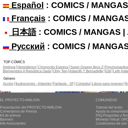
Español
: COMICS / MANGAS
Français
: COMICS / MANGA
日本語
: COMICS / MANGAS 
Русский
: COMICS / MANGAS
TOP CÓMICS
Amilova
Hemisferios
Chronoctis Express
Super Dragon Bros Z
Psychomanti
Bienvenidos A República Gada
Only Two
Astaroth Y Bernadette
Edil
Leth Hat
Género
Acción
Ilustraciones - Artworks
Fantasía - SF
Comedia
Libros para jovenes
R
EL PROYECTO AMILOVA
COMUNIDAD
Presentación del PROYECTO AMILOVA
Tutorial del lector
Comentarios de Prensa
Ayuda la comunidad
Kit de prensa
FAQ.Preguntas y Re
Banners
Moneda Virtual: OR
Info Anunciantes
Condiciones de uso