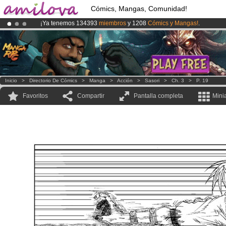
Cómics, Mangas, Comunidad!
¡Ya tenemos 134393
miembros
y 1208
Cómics y Mangas!
.
¡
El Kickstarter Amilova está desormado lanzado
!.
¡Conviertete en Premium por
3.95 euros
al mes!
Hazte Premium ya
Inicio
>
Directorio De Cómics
>
Manga
>
Acción
>
Sasori
>
Ch. 3
>
P. 19
Favoritos
Compartir
Pantalla completa
Mini