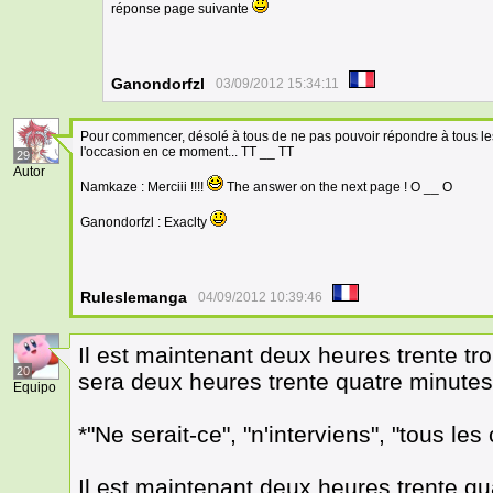
réponse page suivante
Ganondorfzl
03/09/2012 15:34:11
Pour commencer, désolé à tous de ne pas pouvoir répondre à tous l
l'occasion en ce moment... TT __ TT
29
Autor
Namkaze : Merciii !!!!
The answer on the next page ! O __ O
Ganondorfzl : Exaclty
Ruleslemanga
04/09/2012 10:39:46
Il est maintenant deux heures trente tro
20
sera deux heures trente quatre minutes
Equipo
*"Ne serait-ce", "n'interviens", "tous les 
Il est maintenant deux heures trente q