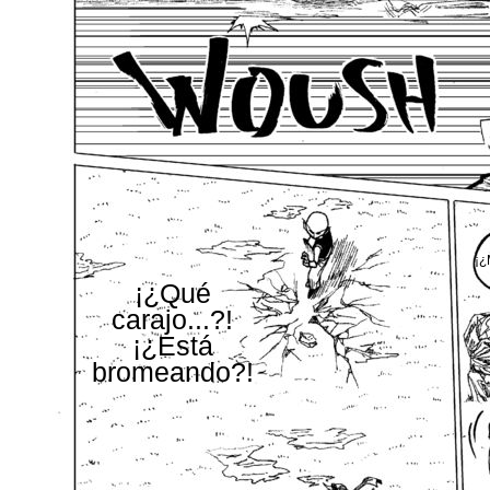
¡¿
¡¿Qué
carajo...?!
¡¿Está
bromeando?!