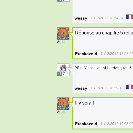
wessy
11/12/2012 18:54:24
Réponse au chapitre 5 (et ou
35
Autor
Freakazoid
11/12/2012 18:58:2
Pff, et Vincent aussi il arrive qu'au 5
46
wessy
11/12/2012 18:59:18
Il y sera !
35
Autor
Freakazoid
11/12/2012 19:03:0