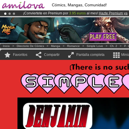
Cómics, Mangas, Comunidad!
¡Conviertete en Premium por
3.95 euros
al mes!
Hazte Premium ya
¡Ya tenemos 134393
miembros
y 1208
Cómics y Mangas!
.
¡
El Kickstarter Amilova está desormado lanzado
!.
Inicio
>
Directorio De Cómics
>
Manga
>
Romance
>
Simple Love
>
Ch. 2
>
P. 
Favoritos
Compartir
Pantalla completa
Mini