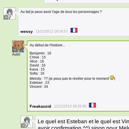
Au fait je peux avoir l'age de tous les personnages ?
46
wessy
11/12/2012 18:16:57
Au début de l'histoire...
35
Benjamin : 16
Autor
Chloé : 15
Alice : 16
David : 16
Kana : 15
Sofia : 16
Melody : ?? (je peux pas le révéler pour le moment
)
Esteban : 23
Vincent : 34
Freakazoid
11/12/2012 18:25:40
Le quel est Esteban et le quel est Vin
46
avoir confirmation ^^) sinon pour Melody