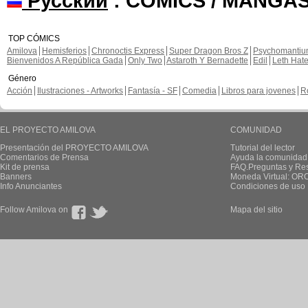
Русский
: COMICS / MANGAS
TOP CÓMICS
Amilova
Hemisferios
Chronoctis Express
Super Dragon Bros Z
Psychomanti
Bienvenidos A República Gada
Only Two
Astaroth Y Bernadette
Edil
Leth Hat
Género
Acción
Ilustraciones - Artworks
Fantasía - SF
Comedia
Libros para jovenes
R
EL PROYECTO AMILOVA
COMUNIDAD
Presentación del PROYECTO AMILOVA
Tutorial del lector
Comentarios de Prensa
Ayuda la comunidad
Kit de prensa
FAQ.Preguntas y Re
Banners
Moneda Virtual: OR
Info Anunciantes
Condiciones de uso
Follow Amilova on
Mapa del sitio