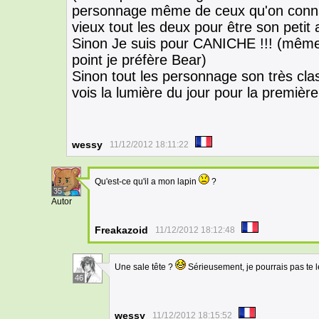
personnage même de ceux qu'on connais,
vieux tout les deux pour être son petit a
Sinon Je suis pour CANICHE !!! (même 
point je préfère Bear)
Sinon tout les personnage son très clas
vois la lumière du jour pour la première
wessy
11/12/2012 18:11:22
Qu'est-ce qu'il a mon lapin
?
35
Autor
Freakazoid
11/12/2012 18:12:48
Une sale tête ?
Sérieusement, je pourrais pas te l
46
wessy
11/12/2012 18:15:52