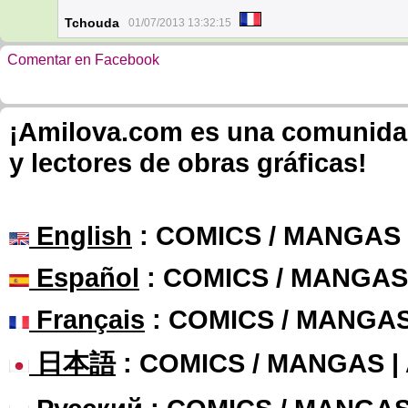
Tchouda
01/07/2013 13:32:15
Comentar en Facebook
¡Amilova.com es una comunidad 
y lectores de obras gráficas!
English
: COMICS / MANGAS
Español
: COMICS / MANGAS
Français
: COMICS / MANGA
日本語
: COMICS / MANGAS 