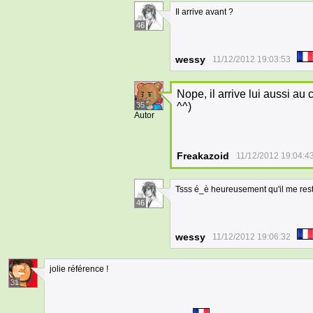
Il arrive avant ?
46
wessy
11/12/2012 19:03:53
Nope, il arrive lui aussi au 
35
^^)
Autor
Freakazoid
11/12/2012 19:04:4
Tsss é_è heureusement qu'il me res
46
wessy
11/12/2012 19:06:32
jolie référence !
31