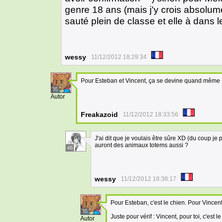
genre 18 ans (mais j'y crois absolume
sauté plein de classe et elle à dans 
wessy
11/12/2012 18:29:34
Pour Esteban et Vincent, ça se devine quand même :p
35
Autor
Freakazoid
11/12/2012 18:33:56
J'ai dit que je voulais être sûre XD (du coup je
auront des animaux totems aussi ?
46
wessy
11/12/2012 18:38:17
Pour Esteban, c'est le chien. Pour Vincent,
35
Juste pour vérif : Vincent, pour toi, c'est 
Autor