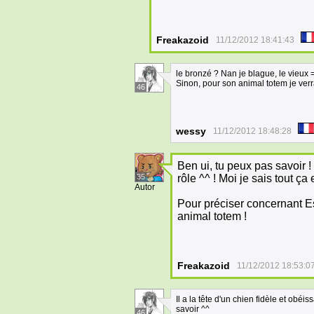
Freakazoid
11/12/2012 18:41:43
le bronzé ? Nan je blague, le vieux 
Sinon, pour son animal totem je verrai
46
wessy
11/12/2012 18:48:28
Ben ui, tu peux pas savoir 
35
rôle ^^ ! Moi je sais tout ça
Autor
Pour préciser concernant E
animal totem !
Freakazoid
11/12/2012 18:53:0
Il a la tête d'un chien fidèle et obéi
savoir ^^
46