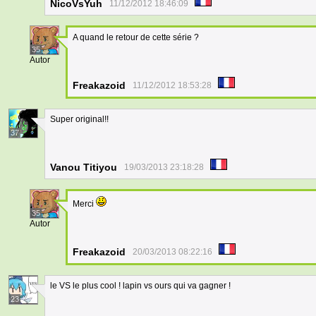
NicoVsYuh
11/12/2012 18:46:09
A quand le retour de cette série ?
35
Autor
Freakazoid
11/12/2012 18:53:28
Super original!!
37
Vanou Titiyou
19/03/2013 23:18:28
Merci
35
Autor
Freakazoid
20/03/2013 08:22:16
le VS le plus cool ! lapin vs ours qui va gagner !
23