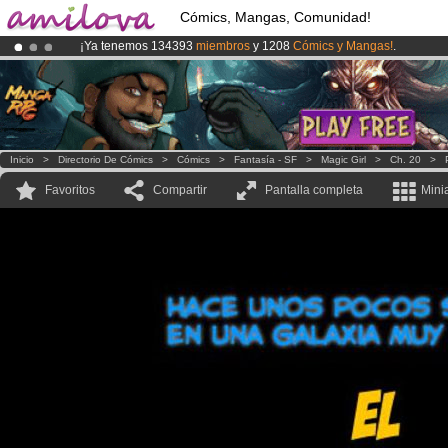
Cómics, Mangas, Comunidad!
¡Ya tenemos 134393
miembros
y 1208
Cómics y Mangas!
.
¡
El Kickstarter Amilova está desormado lanzado
!.
¡Conviertete en Premium por
3.95 euros
al mes!
Hazte Premium ya
Inicio
>
Directorio De Cómics
>
Cómics
>
Fantasía - SF
>
Magic Girl
>
Ch. 20
>
Favoritos
Compartir
Pantalla completa
Mini