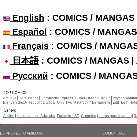
English
: COMICS / MANGAS
Español
: COMICS / MANGAS
Français
: COMICS / MANGA
日本語
: COMICS / MANGAS 
Русский
: COMICS / MANGAS
TOP CÓMICS
Amilova
Hemisferios
Chronoctis Express
Super Dragon Bros Z
Psychomanti
Bienvenidos A República Gada
Only Two
Astaroth Y Bernadette
Edil
Leth Hat
Género
Acción
Ilustraciones - Artworks
Fantasía - SF
Comedia
Libros para jovenes
R
EL PROYECTO AMILOVA
COMUNIDAD