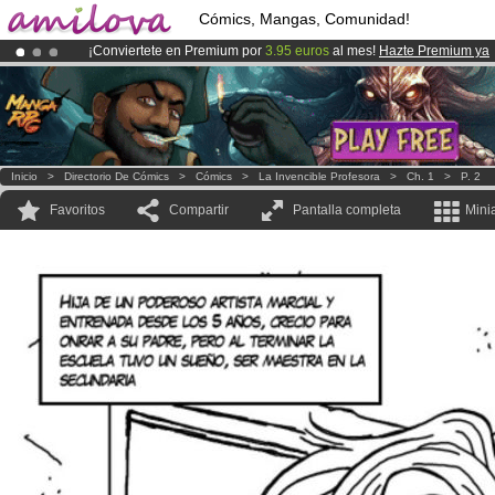
Cómics, Mangas, Comunidad!
¡Conviertete en Premium por
3.95 euros
al mes!
Hazte Premium ya
¡
El Kickstarter Amilova está desormado lanzado
!.
¡Ya tenemos 100000
miembros
y 1000
Cómics y Mangas!
.
Inicio
>
Directorio De Cómics
>
Cómics
>
La Invencible Profesora
>
Ch. 1
>
P. 2
Favoritos
Compartir
Pantalla completa
Mini