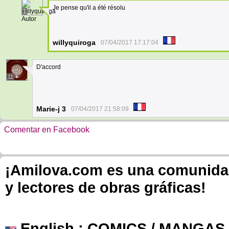
Je pense qu'il a été résolu
1
Autor
willyquiroga
07/04/2017 17:17:04
D'accord
11
Marie-j 3
07/04/2017 21:58:09
Comentar en Facebook
¡Amilova.com es una comunidad 
y lectores de obras gráficas!
English
: COMICS / MANGAS