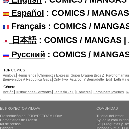
Español
: COMICS / MANGAS
Français
: COMICS / MANGA
日本語
: COMICS / MANGAS 
Русский
: COMICS / MANGAS
TOP CÓMICS
Amilova
Hemisferios
Chronoctis Express
Super Dragon Bros Z
Psychomanti
Bienvenidos A República Gada
Only Two
Astaroth Y Bernadette
Edil
Leth Hat
Género
Acción
Ilustraciones - Artworks
Fantasía - SF
Comedia
Libros para jovenes
R
EL PROYECTO AMILOVA
COMUNIDAD
Presentación del PROYECTO AMILOVA
Tutorial del lector
Comentarios de Prensa
Ayuda la comunidad
Kit de prensa
FAQ.Preguntas y Re
Banners
Moneda Virtual: OR