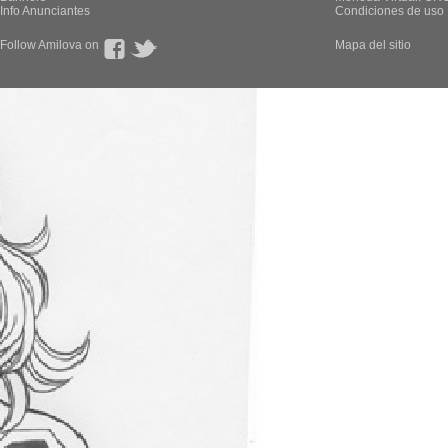
Info Anunciantes
Condiciones de uso
Follow Amilova on
Mapa del sitio