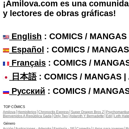
¡Amilova.com es una comunidad 
y lectores de obras gráficas!
English
: COMICS / MANGAS
Español
: COMICS / MANGAS
Français
: COMICS / MANGA
日本語
: COMICS / MANGAS 
Русский
: COMICS / MANGAS
TOP CÓMICS
Amilova
Hemisferios
Chronoctis Express
Super Dragon Bros Z
Psychomanti
Bienvenidos A República Gada
Only Two
Astaroth Y Bernadette
Edil
Leth Hat
Género
Acción
Ilustraciones - Artworks
Fantasía - SF
Comedia
Libros para jovenes
R