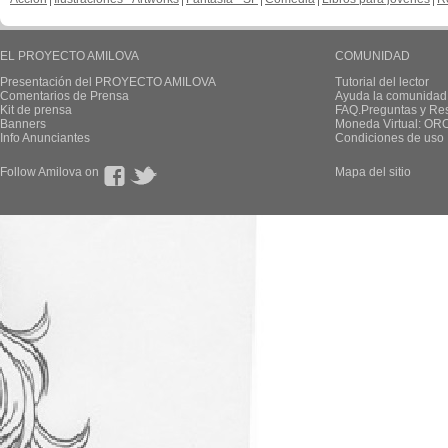
EL PROYECTO AMILOVA
COMUNIDAD
Presentación del PROYECTO AMILOVA
Tutorial del lector
Comentarios de Prensa
Ayuda la comunidad
Kit de prensa
FAQ.Preguntas y Re
Banners
Moneda Virtual: OR
Info Anunciantes
Condiciones de uso
Follow Amilova on
Mapa del sitio