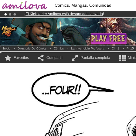
Cómics, Mangas, Comunidad!
¡
El Kickstarter Amilova está desormado lanzado
!.
¡Conviertete en Premium por
3.95 euros
al mes!
Hazte Premium ya
¡Ya tenemos 100000
miembros
y 1000
Cómics y Mangas!
.
Inicio
>
Directorio De Cómics
>
Cómics
>
La Invencible Profesora
>
Ch. 1
>
P. 15
Favoritos
Compartir
Pantalla completa
Mini