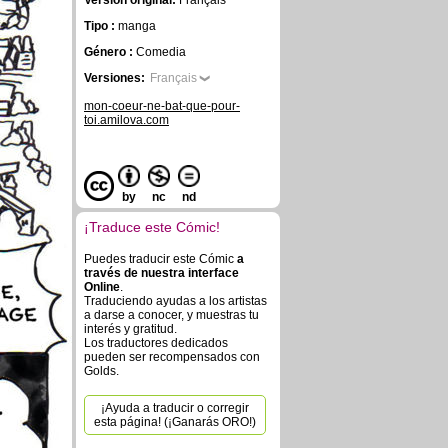
Versión original:
Français
Tipo :
manga
Género :
Comedia
Versiones:
Français
mon-coeur-ne-bat-que-pour-
toi.amilova.com
by
nc
nd
¡Traduce este Cómic!
Puedes traducir este Cómic
a
través de nuestra interface
Online
.
Traduciendo ayudas a los artistas
a darse a conocer, y muestras tu
interés y gratitud.
Los traductores dedicados
pueden ser recompensados con
Golds.
¡Ayuda a traducir o corregir
esta página! (¡Ganarás ORO!)