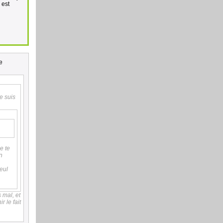
 est
ce
e suis
e te
n
eul
s mal, et
r le fait