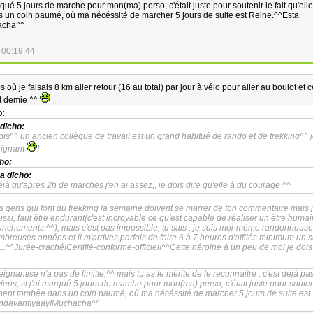
rqué 5 jours de marche pour mon(ma) perso, c'était juste pour soutenir le fait qu'elle
 un coin paumé, où ma nécéssité de marcher 5 jours de suite est Reine.^^Esta
acha^^
 00:19:44
mps où je faisais 8 km aller retour (16 au total) par jour à vélo pour aller au boulot et 
t demie ^^
o:
dicho:
rois^^ un ancien collègue de travail est un grand habitué de rando et de trekking^^ j
aignant
!
ho:
a dicho:
éjà qu'après 2h de marches j'en ai assez,, je dois dire qu'elle à du courage ^^
es gens qui font du trekking la semaine doivent se marrer de ton commentaire mais j
si, faut être endurant(c'est incroyable ce qu'est capable de réaliser un être humai
anchements.^^), mais c'est pas impossible, tu sais , je suis moi-même randonneuse
breuses années et il m'arrives parfois de faire 6 à 7 heures d'affilés minimum un s
...^^Jurée-craché!Certifié-conforme-officiel!^^Cette héroine à un peu de moi je dois
eignantise n'a pas de limitte,^^ mais tu as le mérite de le reconnaitre , c'est déjà pa
iens, si j'ai marqué 5 jours de marche pour mon(ma) perso, c'était juste pour souteni
iment tombée dans un coin paumé, où ma nécéssité de marcher 5 jours de suite est
endavant!yaay!Muchacha^^