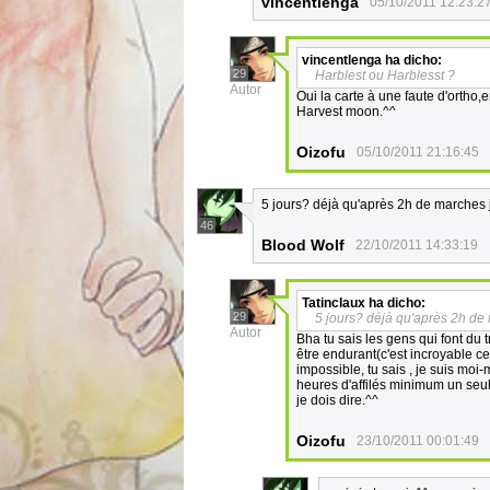
vincentlenga
05/10/2011 12:23:2
vincentlenga
ha dicho:
29
Harblest ou Harblesst ?
Autor
Oui la carte à une faute d'ortho,en
Harvest moon.^^
Oizofu
05/10/2011 21:16:45
5 jours? déjà qu'après 2h de marches j'
46
Blood Wolf
22/10/2011 14:33:19
Tatinclaux
ha dicho:
29
5 jours? déjà qu'après 2h de m
Autor
Bha tu sais les gens qui font du
être endurant(c'est incroyable c
impossible, tu sais , je suis mo
heures d'affilés minimum un seul
je dois dire.^^
Oizofu
23/10/2011 00:01:49