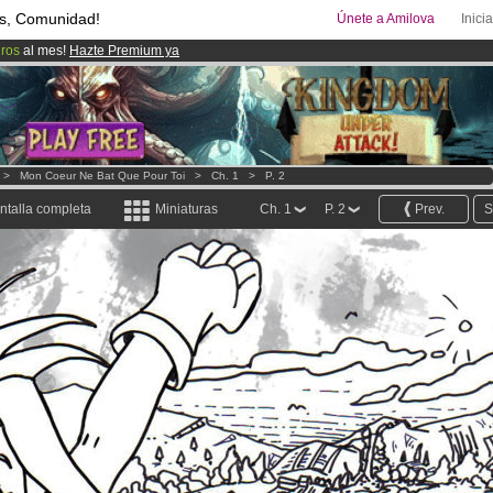
s, Comunidad!
Únete a Amilova
Inici
uros
al mes!
Hazte Premium ya
ado lanzado
!.
08
Cómics y Mangas!
.
>
Mon Coeur Ne Bat Que Pour Toi
>
Ch. 1
>
P. 2
ntalla completa
Miniaturas
Ch. 1
P. 2
Prev.
S