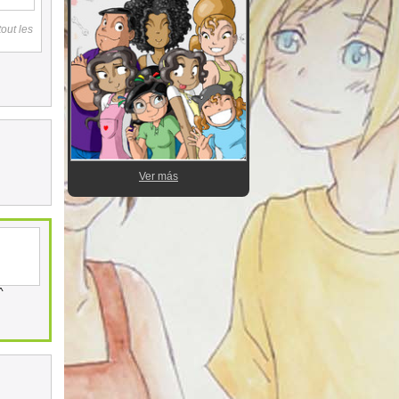
tout les
Ver más
^