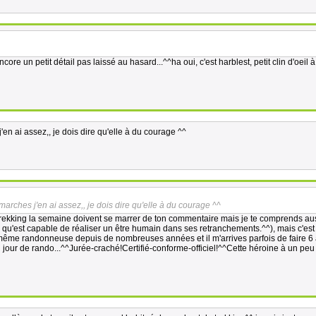
7
core un petit détail pas laissé au hasard...^^ha oui, c'est harblest, petit clin d'oeil à
en ai assez,, je dois dire qu'elle à du courage ^^
arches j'en ai assez,, je dois dire qu'elle à du courage ^^
 trekking la semaine doivent se marrer de ton commentaire mais je te comprends aus
e qu'est capable de réaliser un être humain dans ses retranchements.^^), mais c'est
i-même randonneuse depuis de nombreuses années et il m'arrives parfois de faire 6 
 jour de rando...^^Jurée-craché!Certifié-conforme-officiel!^^Cette héroine à un peu