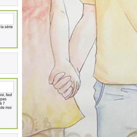
 la série
si, faut
 pas
à 7
 de moi