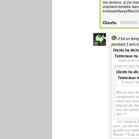
me reviens, si j'ai ma
vraiment tombée dans
endavant!yaay!Much
Oizofu
23/10/2011
! il fut un te
46
pendant 3 ans e
Oizofu
ha dich
Tatinclaux
ha 
mais je te c
juste un peu f
Oizofu
ha dic
Tatinclaux
h
5 jours? d
Bha tu sais l
comprends aus
dans ses retr
depuis de nom
jour de rando
dire.^^
Lol, haaa la f
puis , ça me rev
qu'elle est vra
Reine.^^Esta 