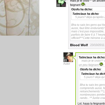
mais je te crois^^ un ancien
faignant
!
46
Oizofu
ha dicho:
Tatinclaux
ha dicho:
5 jours? déjà qu'après 
Bha tu sais les gens qui f
aussi, faut être endurant(
mais c'est pas impossible
parfois de faire 6 à 7 heu
officiel!^^Cette héroine à 
Blood Wolf
23/10/2011
Tatinclaux
ha dicho
29
mais je te crois^^
Autor
un peu faignant
!
Oizofu
ha dicho:
Tatinclaux
ha dich
5 jours? déjà qu
Bha tu sais les gen
comprends aussi, fa
retranchements.^^),
nombreuses années e
rando...^^Jurée-cra
Lol, haaa la feignantis