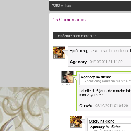
7353 visitas
15 Comentarios
Conéctate para comentar
Après cinq jours de marche quelques k
19
Agenory
04/10/2011 21:14:59
Agenory
ha dicho:
29
Après cinq jours de marche q
Autor
*
Lol elle dit 5 jours de marche int
midi voyons.^^
Oizofu
05/10/2011 01:04:29
Oizofu
ha dicho:
19
Agenory
ha dicho: