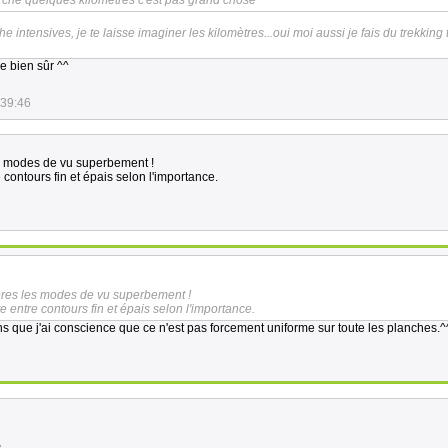
rche quelques kilomètres c'est pas grand chose ^^
he intensives, je te laisse imaginer les kilomètres...oui moi aussi je fais du trekking 
e bien sûr ^^
:39:46
es modes de vu superbement !
contours fin et épais selon l'importance.
ères les modes de vu superbement !
 entre contours fin et épais selon l'importance.
ins que j'ai conscience que ce n'est pas forcement uniforme sur toute les planches.^