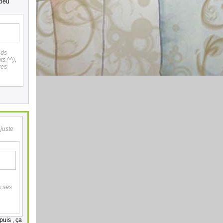
 peu
nds
ts.^^),
ves
 juste
s ses
puis , ça