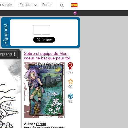
ar sesión
Explorar
Forum
¡Síguenos!
Sobre el equipo de Mon
iguiente
coeur ne bat que pour toi
392
90
91
Autor :
Oizofu