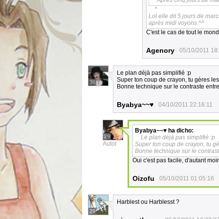
Après cinq jours de ma
*
Lol elle dit 5 jours de marc
après midi voyons.^^
C'est le cas de tout le mond
Agenory
05/10/2011 18
Le plan déjà pas simplifié :p
Super ton coup de crayon, tu gères l
36
Bonne technique sur le contraste entre 
Byabya~~♥
04/10/2011 22:16:11
Byabya~~♥
ha dicho:
29
Le plan déjà pas simplifié :p
Autor
Super ton coup de crayon, tu g
Bonne technique sur le contraste
Oui c'est pas facile, d'autant mo
Oizofu
05/10/2011 01:05:16
Harblest ou Harblesst ?
29