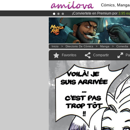
Cómics, Manga
¡Conviertete en Premium por
3.95 e
¡
El Kickstarter Amilova está desorm
¡Ya tenemos 134393
miembros
y 12
Inicio
>
Directorio De Cómics
>
Manga
>
Comedia
Favoritos
Compartir
Pa