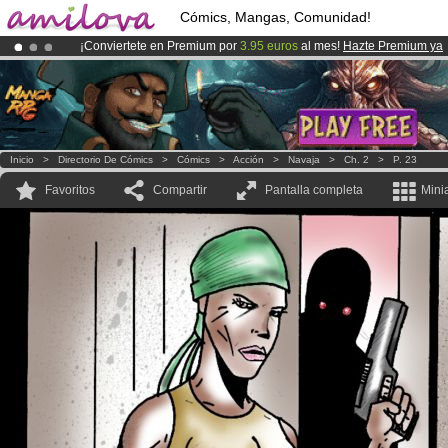
Cómics, Mangas, Comunidad!
¡Conviertete en Premium por
3.95 euros
al mes!
Hazte Premium ya
¡Ya tenemos 100000
miembros
y 1000
Cómics y Mangas!
.
¡
El Kickstarter Amilova está desormado lanzado
!.
Inicio
>
Directorio De Cómics
>
Cómics
>
Acción
>
Navaja
>
Ch. 2
>
P. 23
Favoritos
Compartir
Pantalla completa
Mini