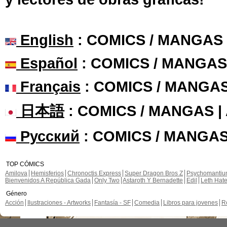
English
: COMICS / MANGAS
Español
: COMICS / MANGAS
Français
: COMICS / MANGA
日本語
: COMICS / MANGAS 
Русский
: COMICS / MANGAS
TOP CÓMICS
Amilova
Hemisferios
Chronoctis Express
Super Dragon Bros Z
Psychomanti
Bienvenidos A República Gada
Only Two
Astaroth Y Bernadette
Edil
Leth Hat
Género
Acción
Ilustraciones - Artworks
Fantasía - SF
Comedia
Libros para jovenes
R