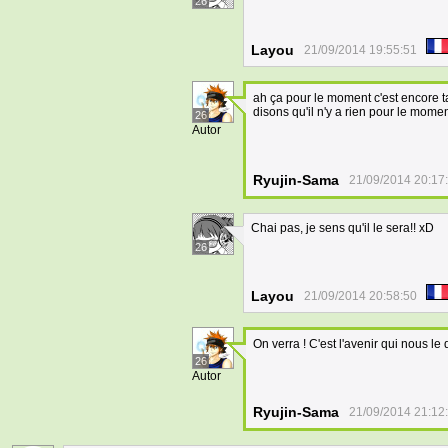
26
Layou
21/09/2014 19:55:51
ah ça pour le moment c'est encore t
disons qu'il n'y a rien pour le momen
26
Autor
Ryujin-Sama
21/09/2014 20:17
Chai pas, je sens qu'il le sera!! xD
26
Layou
21/09/2014 20:58:50
On verra ! C'est l'avenir qui nous le 
26
Autor
Ryujin-Sama
21/09/2014 21:12