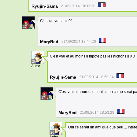
Ryujin-Sama
21/09/2014 18:33:28
C'est un vrai ami ^^
37
MaryRed
21/09/2014 18:44:20
C'est vrai et au moins il tripote pas les nichons !! XD
26
Autor
Ryujin-Sama
21/09/2014 18:50:34
C'est vrai et heureusement sinon ce ne serai p
37
MaryRed
21/09/2014 18:53:29
Oui ce serait un ami quelque peu ... Inté
26