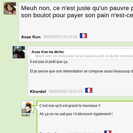
Meuh non, ce n'est juste qu'un pauvre pe
15
son boulot pour payer son pain n'est-c
Asae Kun
08/05/2015 19:15:26
Asae Kun
ha dicho:
Meuh non, ce n'est juste qu'un pauvre petit, et docile monsieu
45
Il est pas si petit que ça.
Et je pense que son alimentation se compose aussi beaucoup d
Khordel
08/05/2015 19:24:34
C'est vrai qu'il est grand le monsieur !!
26
Ah ça on ne sait pas ! A découvrir également !
Autor