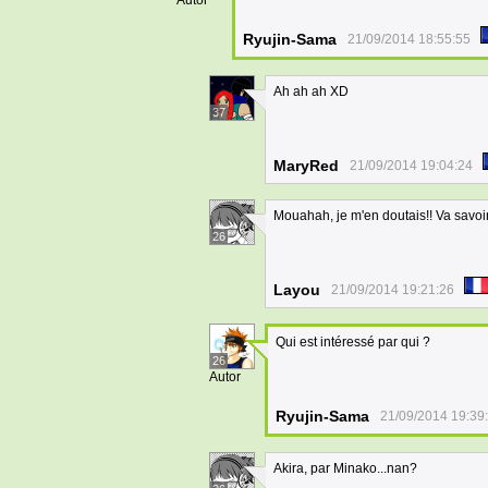
Autor
Ryujin-Sama
21/09/2014 18:55:55
Ah ah ah XD
37
MaryRed
21/09/2014 19:04:24
Mouahah, je m'en doutais!! Va savoir 
26
Layou
21/09/2014 19:21:26
Qui est intéressé par qui ?
26
Autor
Ryujin-Sama
21/09/2014 19:39
Akira, par Minako...nan?