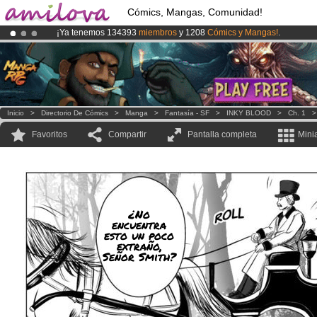
Cómics, Mangas, Comunidad!
¡Ya tenemos 134393
miembros
y 1208
Cómics y Mangas!
.
¡Conviertete en Premium por
3.95 euros
al mes!
Hazte Premium ya
¡
El Kickstarter Amilova está desormado lanzado
!.
Inicio
>
Directorio De Cómics
>
Manga
>
Fantasía - SF
>
INKY BLOOD
>
Ch. 1
Favoritos
Compartir
Pantalla completa
Mini
¿No
encuentra
esto un poco
extraño,
Señor Smith?