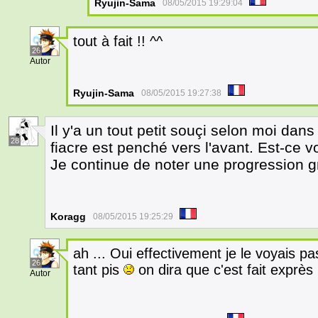
Ryujin-Sama
08/05/2015 19:29:04
tout à fait !! ^^
26
Autor
Ryujin-Sama
08/05/2015 19:27:38
Il y'a un tout petit souçi selon moi dans
28
fiacre est penché vers l'avant. Est-ce v
Je continue de noter une progression g
Koragg
08/05/2015 19:25:29
ah ... Oui effectivement je le voyais 
26
tant pis
on dira que c'est fait exprès
Autor