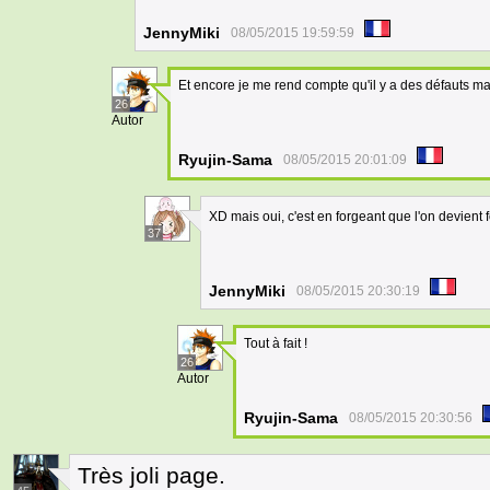
JennyMiki
08/05/2015 19:59:59
Et encore je me rend compte qu'il y a des défauts mai
26
Autor
Ryujin-Sama
08/05/2015 20:01:09
XD mais oui, c'est en forgeant que l'on devient
37
JennyMiki
08/05/2015 20:30:19
Tout à fait !
26
Autor
Ryujin-Sama
08/05/2015 20:30:56
Très joli page.