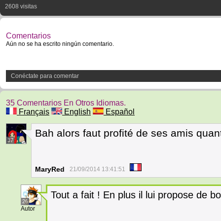
2608 visitas
Comentarios
Aún no se ha escrito ningún comentario.
Conéctate para comentar
35 Comentarios En Otros Idiomas.
Français
English
Español
Bah alors faut profité de ses amis quant 
37
MaryRed
21/09/2014 13:41:51
Tout a fait ! En plus il lui propose de b
26
Autor