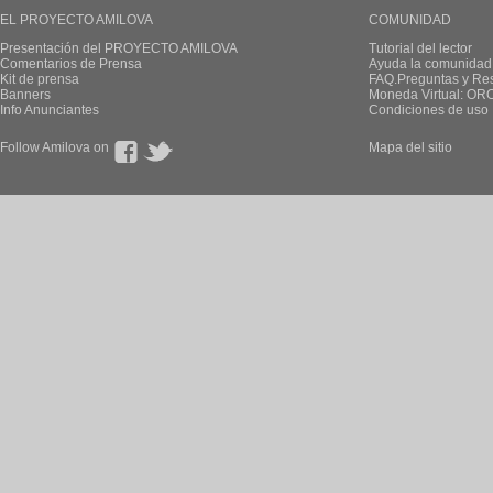
EL PROYECTO AMILOVA
COMUNIDAD
Presentación del PROYECTO AMILOVA
Tutorial del lector
Comentarios de Prensa
Ayuda la comunidad
Kit de prensa
FAQ.Preguntas y Re
Banners
Moneda Virtual: OR
Info Anunciantes
Condiciones de uso
Follow Amilova on
Mapa del sitio