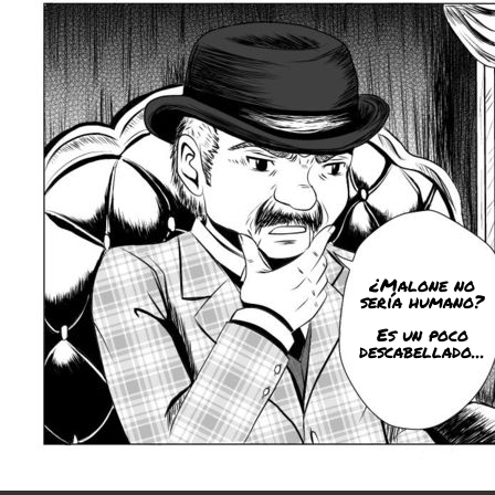
¿Malone no
sería humano?
Es un poco
descabellado...