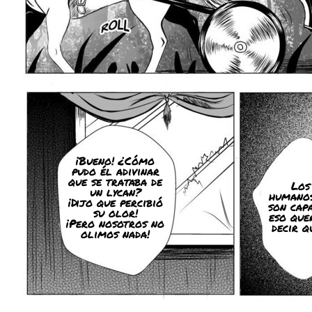
¡Bueno! ¿Cómo
pudo él adivinar
que se trataba de
Los
un lycan?
humano
¡Dijo que percibió
son capa
su olor!
eso que
¡Pero nosotros no
decir qu
olimos nada!