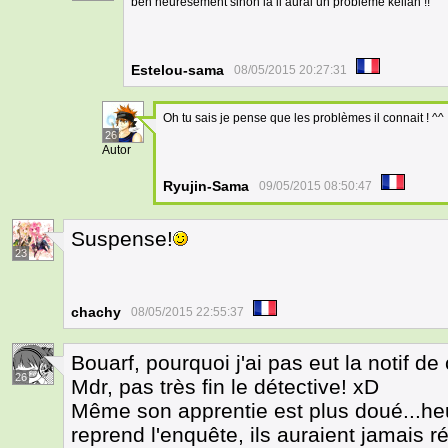
ben heuresement sinon la il aurai un probleme kellan !!
Estelou-sama
08/05/2015 20:27:31
Oh tu sais je pense que les problèmes il connait ! ^^
26
Autor
Ryujin-Sama
09/05/2015 08:50:47
Suspense!
23
chachy
08/05/2015 22:55:37
Bouarf, pourquoi j'ai pas eut la notif de
26
Mdr, pas très fin le détective! xD
Même son apprentie est plus doué...he
reprend l'enquête, ils auraient jamais r