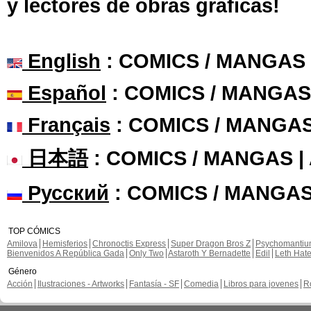
y lectores de obras gráficas!
English
: COMICS / MANGAS
Español
: COMICS / MANGAS
Français
: COMICS / MANGA
日本語
: COMICS / MANGAS 
Русский
: COMICS / MANGAS
TOP CÓMICS
Amilova
Hemisferios
Chronoctis Express
Super Dragon Bros Z
Psychomanti
Bienvenidos A República Gada
Only Two
Astaroth Y Bernadette
Edil
Leth Hat
Género
Acción
Ilustraciones - Artworks
Fantasía - SF
Comedia
Libros para jovenes
R