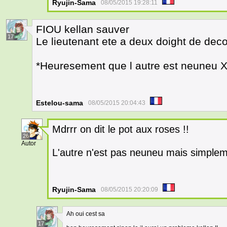
Ryujin-Sama
08/05/2015 19:28:11
FIOU kellan sauver
17
Le lieutenant ete a deux doight de deco
*Heuresement que l autre est neuneu 
Estelou-sama
08/05/2015 20:04:43
Mdrrr on dit le pot aux roses !!
26
Autor
L'autre n'est pas neuneu mais simplem
Ryujin-Sama
08/05/2015 20:20:09
Ah oui cest sa
17