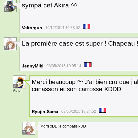
sympa cet Akira ^^
30
Valtorgun
10/12/2014 10:38:52
La première case est super ! Chapeau 
37
JennyMiki
08/05/2015 19:05:14
Merci beaucoup ^^ J'ai bien cru que j'al
26
canasson et son carrosse XDDD
Autor
Ryujin-Sama
08/05/2015 19:24:52
Mdrrr xDD je compatis xDD
37