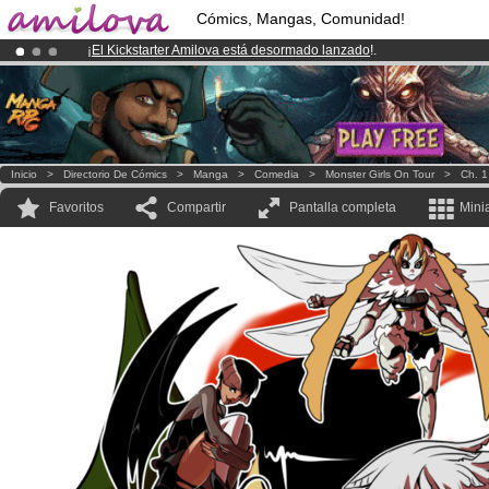
Cómics, Mangas, Comunidad!
¡
El Kickstarter Amilova está desormado lanzado
!.
¡Ya tenemos 134393
miembros
y 1208
Cómics y Mangas!
.
¡Conviertete en Premium por
3.95 euros
al mes!
Hazte Premium ya
Inicio
>
Directorio De Cómics
>
Manga
>
Comedia
>
Monster Girls On Tour
>
Ch. 1
Favoritos
Compartir
Pantalla completa
Mini