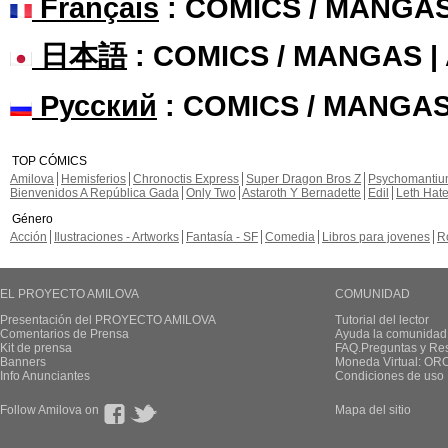
Français
: COMICS / MANGA
日本語
: COMICS / MANGAS 
Русский
: COMICS / MANGAS
TOP CÓMICS
Amilova
Hemisferios
Chronoctis Express
Super Dragon Bros Z
Psychomanti
Bienvenidos A República Gada
Only Two
Astaroth Y Bernadette
Edil
Leth Hat
Género
Acción
Ilustraciones - Artworks
Fantasía - SF
Comedia
Libros para jovenes
R
EL PROYECTO AMILOVA
COMUNIDAD
Presentación del PROYECTO AMILOVA
Tutorial del lector
Comentarios de Prensa
Ayuda la comunidad
Kit de prensa
FAQ.Preguntas y Re
Banners
Moneda Virtual: OR
Info Anunciantes
Condiciones de uso
Follow Amilova on
Mapa del sitio