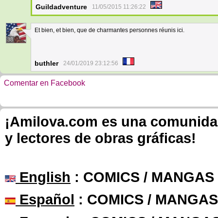
Guildadventure
11/05/2015 11:26:22
Et bien, et bien, que de charmantes personnes réunis ici.
38
buthler
24/01/2019 23:12:56
Comentar en Facebook
¡Amilova.com es una comunidad 
y lectores de obras gráficas!
English
: COMICS / MANGAS
Español
: COMICS / MANGAS