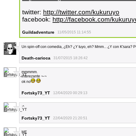
twitter:
http://twitter.com/kukuruyo
facebook:
http://facebook.com/kukuruy
Guildadventure
11/05/2015 11:14:55
Un spin-off con comedia, ¿Eh? ¿Y tuyo, eh? Mmm... ¿Y con K'sara? Pe
30
Death-carioca
31/07/2015 18:26:42
mmmmm.
3
interezante ¬-¬
ok no
Fortsky73_YT
12/04/2020 00:29:13
:^
3
Fortsky73_YT
22/04/2020 21:20:51
ME
3