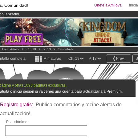
s, Comunidad!
Únete a Amilova
Inici
ado lanzado
!.
08
Cómics y Mangas!
.
uros
al mes!
Hazte Premium ya
>
Food Attack
>
Ch. 19
>
P. 13
>
Suscríbete
ntalla completa
Miniaturas
Ch. 19
P. 13
Prev.
S
 página y otras 1093 páginas exclusivas.
tuita o inicia sesión si ya tienes una cuenta para actualizarla a Premium.
Registro gratis:
Publica comentarios y recibe alertas de
actualización!
Pseudónimo: