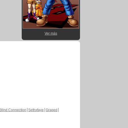
Ver más
Blind Connection
Sethxfaye
Graped