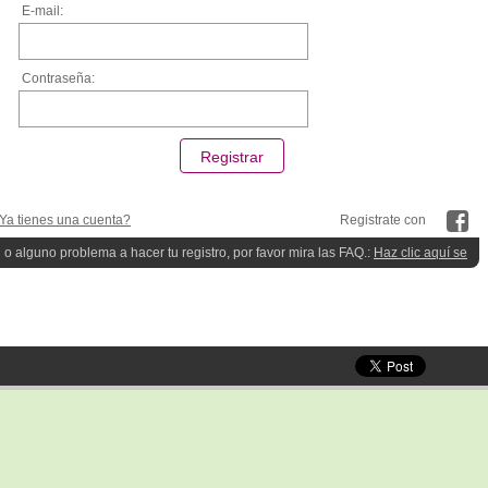
E-mail:
Contraseña:
Ya tienes una cuenta?
Registrate con
 o alguno problema a hacer tu registro, por favor mira las FAQ.:
Haz clic aquí se
quieres ayuda!