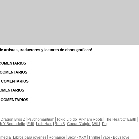
 artistas, traductores y lectores de obras gráficas!
 COMENTARIOS
| COMENTARIOS
 | COMENTARIOS
 COMENTARIOS
| COMENTARIOS
 Dragon Bros Z
Psychomantium
Tokio Libido
Arkham Roots
The Heart Of Earth
th Y Bernadette
Edil
Leth Hate
Run 8
Coeur D'aigle
Wild
Pnj
media
Libros para jovenes
Romance
Sexy - XXX
Thriller
Yaoi - Boys love