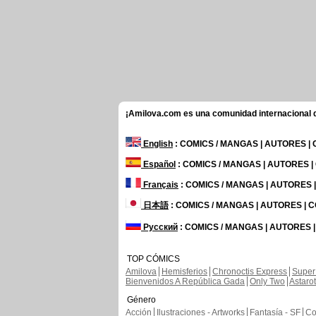
¡Amilova.com es una comunidad internacional de
English
: COMICS / MANGAS | AUTORES |
Español
: COMICS / MANGAS | AUTORES 
Français
: COMICS / MANGAS | AUTORES
日本語
: COMICS / MANGAS | AUTORES |
Русский
: COMICS / MANGAS | AUTORES 
TOP CÓMICS
Amilova
Hemisferios
Chronoctis Express
Super
Bienvenidos A República Gada
Only Two
Astaro
Género
Acción
Ilustraciones - Artworks
Fantasía - SF
Co