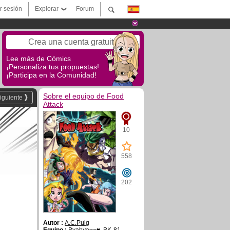
ar sesión
Explorar
Forum
Crea una cuenta gratuita
Lee más de Cómics
¡Personaliza tus propuestas!
¡Participa en la Comunidad!
Sobre el equipo de Food
iguiente
Attack
10
558
202
Autor :
A.C.Puig