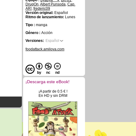
Equipo :
Byabya~~♥
,
BK-81
,
DrugOn
,
Albert Punsoda
,
Cap.
AR!
,
frederic09
Versión original:
Español
Ritmo de lanzamiento:
Lunes
Tipo :
manga
Género :
Acción
Versiones:
Español
foodattack.amilova.com
by
nc
nd
¡Descarga este eBook!
¡A partir de 0.5 € !
En HD y sin DRM