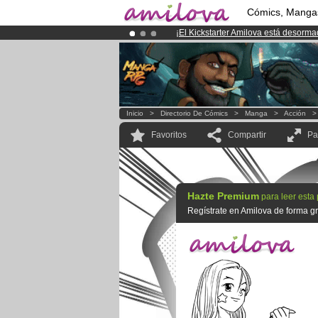
Cómics, Manga
¡
El Kickstarter Amilova está desorm
¡Ya tenemos 134393
miembros
y 12
¡Conviertete en Premium por
3.95 e
Inicio
>
Directorio De Cómics
>
Manga
>
Acción
Favoritos
Compartir
Pa
Hazte Premium
para leer esta
Regístrate en Amilova de forma gra