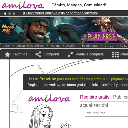
Cómics, Mangas, Comunidad!
¡
El Kickstarter Amilova está desormado lanzado
!.
¡Conviertete en Premium por
3.95 euros
al mes!
Hazte Premium ya
¡Ya tenemos 100000
miembros
y 1000
Cómics y Mangas!
.
Inicio
>
Directorio De Cómics
>
Manga
>
Acción
>
Food Attack
>
Ch. 19
>
P. 11
Favoritos
Compartir
Pantalla completa
Mini
Hazte Premium
para leer esta página y otras 1093 páginas ex
Regístrate en Amilova de forma gratuita o inicia sesión si ya tie
Registro gratis:
Publica
actualización!
Pseudónimo: