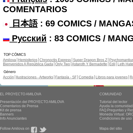
COMENTARIOS
日本語
: 69 COMICS / MANGA
Русский
: 83 COMICS / MAN
TOP CÓMICS
Amilova
Hemisferios
Chronoctis Express
Super Dragon Bros Z
Psychomanti
Bienvenidos A República Gada
Only Two
Astaroth Y Bernadette
Edil
Leth Hat
Género
Acción
Ilustraciones - Artworks
Fantasía - SF
Comedia
Libros para jovenes
R
EL PROYECTO AMILOVA
COMUNIDAD
Presentación del PROYECTO AMILOVA
Tutorial del lector
Comentarios de Prensa
Ayuda la comunidad
Kit de prensa
FAQ.Preguntas y Re
Banners
Moneda Virtual: OR
Info Anunciantes
Condiciones de uso
Follow Amilova on
Mapa del sitio