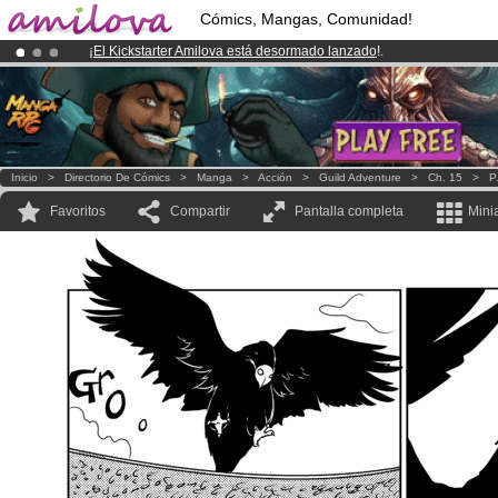
Cómics, Mangas, Comunidad!
¡
El Kickstarter Amilova está desormado lanzado
!.
¡Conviertete en Premium por
3.95 euros
al mes!
Hazte Premium ya
¡Ya tenemos 100000
miembros
y 1000
Cómics y Mangas!
.
Inicio
>
Directorio De Cómics
>
Manga
>
Acción
>
Guild Adventure
>
Ch. 15
>
P
Favoritos
Compartir
Pantalla completa
Mini