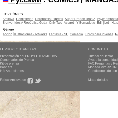
TOP CÓMICS
Amilova
Hemisferios
Chronoctis Express
Super Dragon Bros Z
Psychomanti
Bienvenidos A República Gada
Only Two
Astaroth Y Bernadette
Edil
Leth Hat
Género
Acción
Ilustraciones - Artworks
Fantasía - SF
Comedia
Libros para jovenes
R
EL PROYECTO AMILOVA
COMUNIDAD
Presentación del PROYECTO AMILOVA
Tutorial del lector
Comentarios de Prensa
Ayuda la comunidad
Kit de prensa
FAQ.Preguntas y Re
Banners
Moneda Virtual: OR
Info Anunciantes
Condiciones de uso
Follow Amilova on
Mapa del sitio