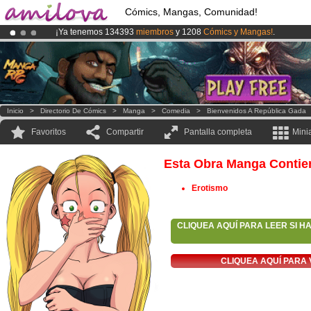
Cómics, Mangas, Comunidad!
¡Ya tenemos 134393
miembros
y 1208
Cómics y Mangas!
.
¡
El Kickstarter Amilova está desormado lanzado
!.
¡Conviertete en Premium por
3.95 euros
al mes!
Hazte Premium ya
Inicio
>
Directorio De Cómics
>
Manga
>
Comedia
>
Bienvenidos A República Gada
Favoritos
Compartir
Pantalla completa
Mini
Esta Obra Manga Contie
Erotismo
CLIQUEA AQUÍ PARA LEER SI H
CLIQUEA AQUÍ PARA 