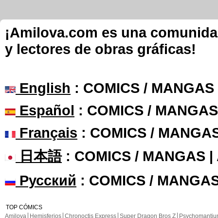
¡Amilova.com es una comunidad 
y lectores de obras gráficas!
English
: COMICS / MANGAS
Español
: COMICS / MANGAS
Français
: COMICS / MANGA
日本語
: COMICS / MANGAS 
Русский
: COMICS / MANGAS
TOP CÓMICS
Amilova
Hemisferios
Chronoctis Express
Super Dragon Bros Z
Psychomanti