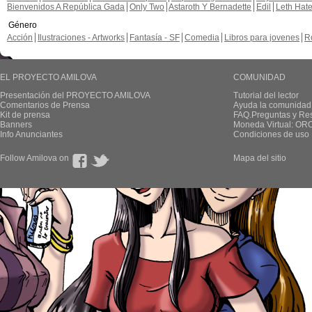
Bienvenidos A República Gada
Only Two
Astaroth Y Bernadette
Edil
Leth Hat
Género
Acción
Ilustraciones - Artworks
Fantasía - SF
Comedia
Libros para jovenes
R
EL PROYECTO AMILOVA
COMUNIDAD
Presentación del PROYECTO AMILOVA
Tutorial del lector
Comentarios de Prensa
Ayuda la comunidad
Kit de prensa
FAQ.Preguntas y Re
Banners
Moneda Virtual: OR
Info Anunciantes
Condiciones de uso
Follow Amilova on
Mapa del sitio