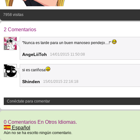
7958 visitas
2 Comentarios
"Nunca es tarde para un buen manoseo pendejo....!"
1
AngeLiiToh
14/01/2015 11:50:08
si es cariñosa
7
Shinden
15/01/2015 22:16:18
Conéctate para comentar
0 Comentarios En Otros Idiomas.
Español
Aún no se ha escrito ningún comentario.