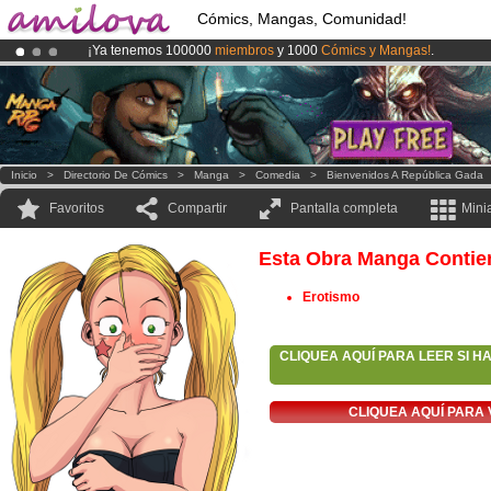
Cómics, Mangas, Comunidad!
¡Ya tenemos 100000
miembros
y 1000
Cómics y Mangas!
.
¡
El Kickstarter Amilova está desormado lanzado
!.
¡Conviertete en Premium por
3.95 euros
al mes!
Hazte Premium ya
Inicio
>
Directorio De Cómics
>
Manga
>
Comedia
>
Bienvenidos A República Gada
Favoritos
Compartir
Pantalla completa
Mini
Esta Obra Manga Contie
Erotismo
CLIQUEA AQUÍ PARA LEER SI H
CLIQUEA AQUÍ PARA 