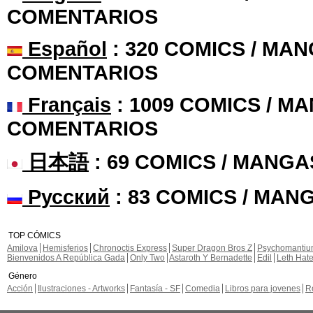
COMENTARIOS
Español
: 320 COMICS / MAN
COMENTARIOS
Français
: 1009 COMICS / MA
COMENTARIOS
日本語
: 69 COMICS / MANGA
Русский
: 83 COMICS / MAN
TOP CÓMICS
Amilova
Hemisferios
Chronoctis Express
Super Dragon Bros Z
Psychomanti
Bienvenidos A República Gada
Only Two
Astaroth Y Bernadette
Edil
Leth Hat
Género
Acción
Ilustraciones - Artworks
Fantasía - SF
Comedia
Libros para jovenes
R