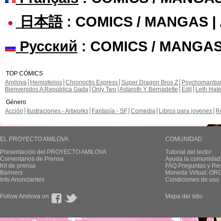
日本語
: COMICS / MANGAS 
Русский
: COMICS / MANGAS
TOP CÓMICS
Amilova
Hemisferios
Chronoctis Express
Super Dragon Bros Z
Psychomanti
Bienvenidos A República Gada
Only Two
Astaroth Y Bernadette
Edil
Leth Hat
Género
Acción
Ilustraciones - Artworks
Fantasía - SF
Comedia
Libros para jovenes
R
EL PROYECTO AMILOVA
COMUNIDAD
Presentación del PROYECTO AMILOVA
Tutorial del lector
Comentarios de Prensa
Ayuda la comunidad
Kit de prensa
FAQ.Preguntas y Re
Banners
Moneda Virtual: OR
Info Anunciantes
Condiciones de uso
Follow Amilova on
Mapa del sitio