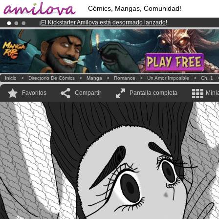
Cómics, Mangas, Comunidad!
¡
El Kickstarter Amilova está desormado lanzado
!.
¡Conviertete en Premium por
3.95 euros
al mes!
Hazte Premium ya
¡Ya tenemos 134393
miembros
y 1208
Cómics y Mangas!
.
Inicio
>
Directorio De Cómics
>
Manga
>
Romance
>
Un Amor Imposible
>
Ch. 1
Favoritos
Compartir
Pantalla completa
Mini